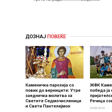
ДОЗНАЈ
ПОВЕЌЕ
Каменичка парохија со
ЖФК Каме
повик до верниците: Утре
победа ја
заедничка молитва за
пријателс
Светите Седмочисленици
Речица со
и Свети Пантелејмон
06/08/2026