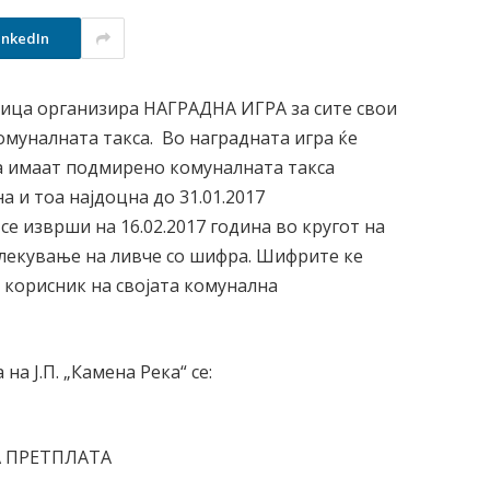
inkedIn
еница организира НАГРАДНА ИГРА за сите свои
омуналната такса. Во наградната игра ќе
ја имаат подмирено комуналната такса
а и тоа најдоцна до 31.01.2017
се изврши на 16.02.2017 година во кругот на
извлекување на ливче со шифра. Шифрите ке
ј корисник на својата комунална
а Ј.П. „Камена Река“ се:
А ПРЕТПЛАТА