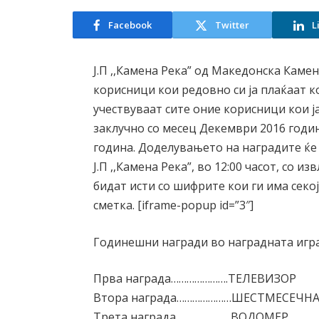
Facebook
Twitter
L
Ј.П ,,Камена Река” од Македонска Кам
корисници кои редовно си ја плаќаат к
учествуваат сите оние корисници кои 
заклучно со месец Декември 2016 годин
година. Доделувањето на наградите ќе 
Ј.П ,,Камена Река”, во 12:00 часот, со 
бидат исти со шифрите кои ги има секо
сметка. [iframe-popup id=”3″]
Годинешни награди во наградната игра н
Прва награда………………….ТЕЛЕВИЗОР
Втора награда…………………ШЕСТМЕСЕЧН
Трета награда…………………ВОДОМЕР