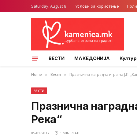
Saturday, August 8
Услови за користење
Поли
ВЕСТИ
МАКЕДОНИЈА
Култур
Home
Вести
Празнична наградна игра на Ј.П. „Ка
»
»
ВЕСТИ
Празнична наградна
Река“
05/01/2017
1 MIN READ