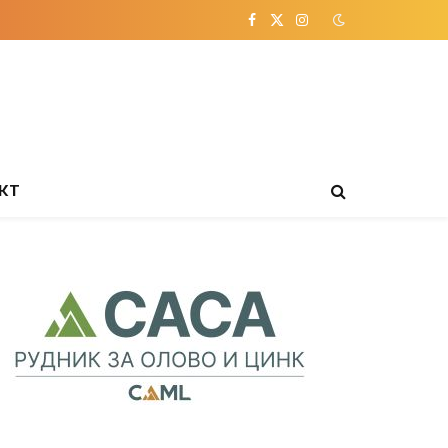
Facebook
X
Instagram
(Twitter)
КТ