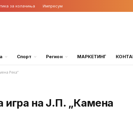
тика за колачиња
Импресум
а
Спорт
Регион
МАРКЕТИНГ
КОНТА
мена Река“
 игра на Ј.П. „Камена