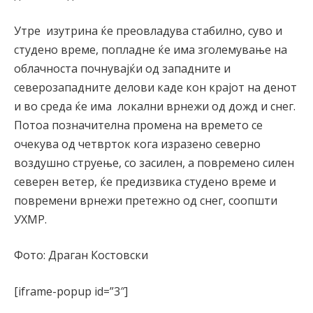
Утре изутрина ќе преовладува стабилно, суво и
студено време, попладне ќе има зголемување на
облачноста почнувајќи од западните и
северозападните делови каде кон крајот на денот
и во среда ќе има локални врнежи од дожд и снег.
Потоа позначителна промена на времето се
очекува од четврток кога изразено северно
воздушно струење, со засилен, а повремено силен
северен ветер, ќе предизвика студено време и
повремени врнежи претежно од снег, соопшти
УХМР.
Фото: Драган Костовски
[iframe-popup id=”3″]