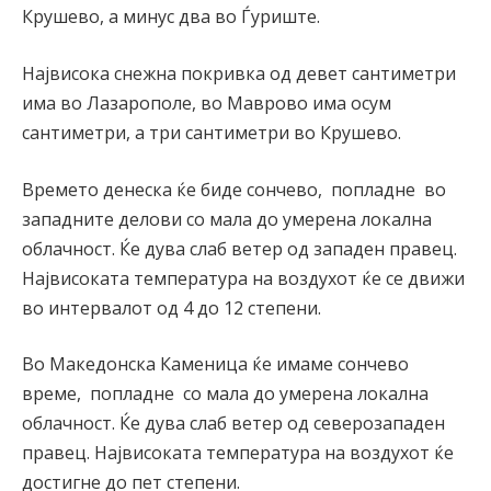
Крушево, а минус два во Ѓуриште.
Највисока снежна покривка од девет сантиметри
има во Лазарополе, во Маврово има осум
сантиметри, а три сантиметри во Крушево.
Времето денеска ќе биде сончево, попладне во
западните делови со мала до умерена локална
облачност. Ќе дува слаб ветер од западен правец.
Највисоката температура на воздухот ќе се движи
во интервалот од 4 до 12 степени.
Во Македонска Каменица ќе имаме сончево
време, попладне со мала до умерена локална
облачност. Ќе дува слаб ветер од северозападен
правец. Највисоката температура на воздухот ќе
достигне до пет степени.