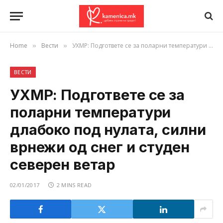
Home
Вести
УХМР: Подгответе се за поларни температури длабоко под нулата, силни врнежи од снег и студен северен ветар
»
»
ВЕСТИ
УХМР: Подгответе се за
поларни температури
длабоко под нулата, силни
врнежи од снег и студен
северен ветар
02/01/2017
2 MINS READ