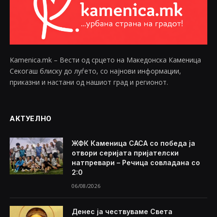
Kamenica.mk – Вести од срцето на Македонска Каменица
Секогаш блиску до луѓето, со најнови информации,
приказни и настани од нашиот град и регионот.
АКТУЕЛНО
ЖФК Каменица САСА со победа ја
отвори серијата пријателски
натпревари – Речица совладана со
2:0
06/08/2026
Денес ја чествуваме Света