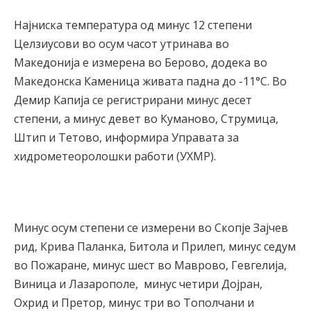
Најниска температура од минус 12 степени
Целзиусови во осум часот утринава во
Македонија е измерена во Берово, додека во
Македонска Каменица живата падна до -11°С. Во
Демир Капија се регистрирани минус десет
степени, а минус девет во Куманово, Струмица,
Штип и Тетово, информира Управата за
хидрометеоролошки работи (УХМР).
Минус осум степени се измерени во Скопје Зајчев
рид, Крива Паланка, Битола и Прилеп, минус седум
во Пожаране, минус шест во Маврово, Гевгелија,
Виница и Лазарополе, минус четири Дојран,
Охрид и Претор, минус три во Тополчани и