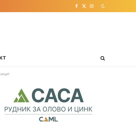
Facebook
X
Instagram
(Twitter)
КТ
ници!