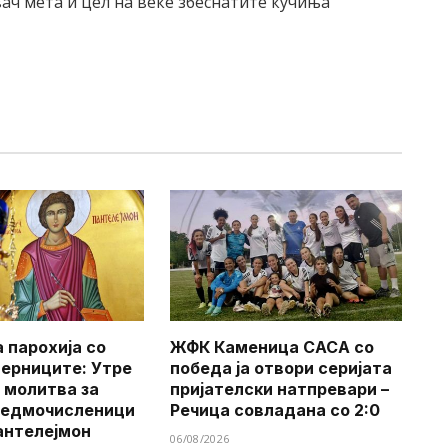
ач мета и цел на веќе збеснатите кучиња
 парохија со
ЖФК Каменица САСА со
верниците: Утре
победа ја отвори серијата
 молитва за
пријателски натпревари –
Седмочисленици
Речица совладана со 2:0
антелејмон
06/08/2026