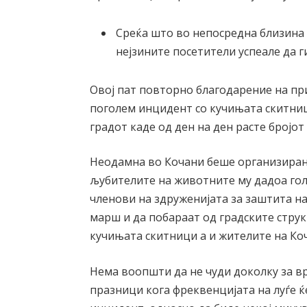
Среќа што во непосредна близина 
нејзините посетители успеале да г
Овој пат повторно благодарение на пр
поголем инцидент со кучињата скитниц
градот каде од ден на ден расте бројо
Неодамна во Кочани беше организиран
љубителите на животните му дадоа голе
членови на здруженијата за заштита н
марш и да побараат од градските струк
кучињата скитници а и жителите на Ко
Нема воопшти да не чуди доколку за 
празници кога фреквенцијата на луѓе ќе