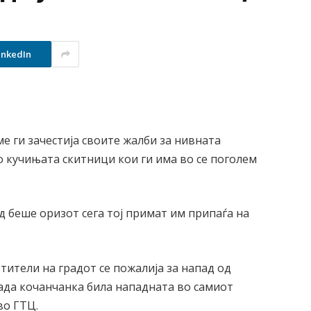
inkedIn
ме ги зачестија своите жалби за нивната
о кучињата скитници кои ги има во се поголем
.
д беше оризот сега тој примат им припаѓа на
ители на градот се пожалија за напад од
лада кочанчанка била нападната во самиот
во ГТЦ.