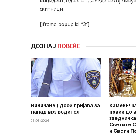
инцидент, односно да биде некој минув
скитници.
[iframe-popup id=”3″]
ДОЗНАЈ
ПОВЕЌЕ
Виничанец доби пријава за
Каменичка
напад врз родител
повик до 
заедничка
08/08/2026
Светите 
и Свети П