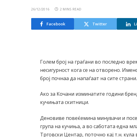
26/12/2016
2 MINS READ
Facebook
Twitter
L
Голем број на граѓани во последно вре
несигурност кога се на отворено. Имен
број почнаа да напаѓаат на сите страни
Ако за Кочани изминатите години брен
кучињата скитници.
Деновиве повеќемина минувачи и посет
група на кучиња, а во саботата една м
Трговски Центар, поточно кај т.н. кула 