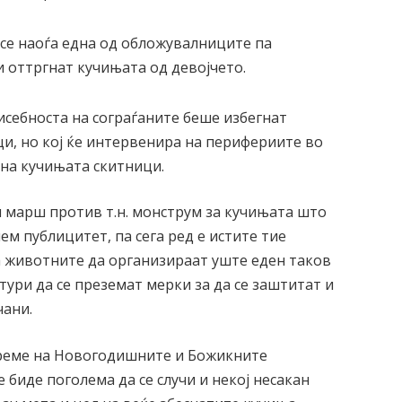
се наоѓа една од обложувалниците па
и оттргнат кучињата од девојчето.
исебноста на сограѓаните беше избегнат
и, но кој ќе интервенира на перифериите во
т на кучињата скитници.
 марш против т.н. монструм за кучињата што
м публицитет, па сега ред е истите тие
а животните да организираат уште еден таков
тури да се преземат мерки за да се заштитат и
чани.
време на Новогодишните и Божикните
 биде поголема да се случи и некој несакан