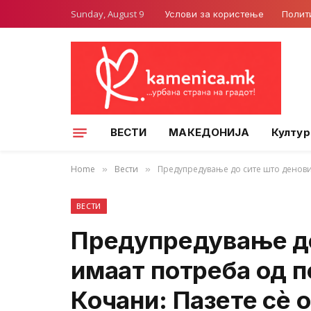
Sunday, August 9
Услови за користење
Полит
ВЕСТИ
МАКЕДОНИЈА
Култур
Home
Вести
Предупредување до сите што деновив
»
»
ВЕСТИ
Предупредување до
имаат потреба од п
Кочани: Пазете сè 