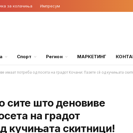
ика за колачиња
Импресум
а
Спорт
Регион
МАРКЕТИНГ
КОНТА
е имаат потреба од посета на градот Кочани: Пазете сè од кучињата скит
 сите што деновиве
осета на градот
од кучињата скитници!