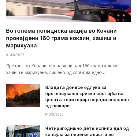
Во голема полициска акција во Кочани
пронајдени 160 грама кокаин, хашиш и
марихуана
01/08/2026
Претрес во Кочани, пронајдени над 160 грама кокаин,
хашиш и марихуана, лишено од слобода едно…
Владата донесе одлука за
прогласување кризна состојба на
целата територија поради опасност
од пожари
01/08/2026
Четиригодишно дете испило дел од
капсула за перење алишта во