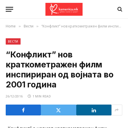
Home
Вести
“Конфликт” нов краткометражен филм инспириран од војната во 2001 година
»
»
ВЕСТИ
“Конфликт” нов
краткометражен филм
инспириран од војната во
2001 година
26/12/2016
1 MIN READ