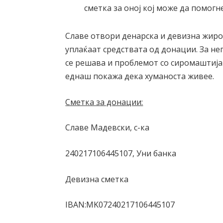
сметка за оној кој може да помогне
Славе отвори денарска и девизна жиро 
уплаќаат средствата од донации. За нег
се решава и проблемот со сиромаштијат
еднаш покажа дека хуманоста живее.
Сметка за донации:
Славе Мадевски, с-ка
240217106445107, Уни банка
Девизна сметка
IBAN:MK07240217106445107