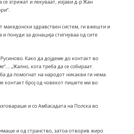
се згрижат и лекуваат, изјави д-р Жан
ри“.
от македонски здравствен систем, ги вжешти и
а и понуди за донација стигнуваа од сите
 Русиново. Како да дојдеме до контакт во
“…. „Жално, кога треба да се собираат
еба да помогнат на народот никакви ги нема.
е контакт број од човекот пишете ми во
азговараше и со Амбасадата на Полска во
, имаше и од странство, затоа отворив жиро