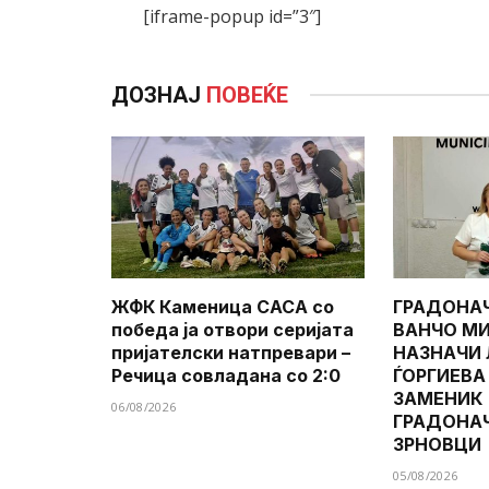
[iframe-popup id=”3″]
ДОЗНАЈ
ПОВЕЌЕ
ЖФК Каменица САСА со
ГРАДОНА
победа ја отвори серијата
ВАНЧО МИ
пријателски натпревари –
НАЗНАЧИ
Речица совладана со 2:0
ЃОРГИЕВА
ЗАМЕНИК
06/08/2026
ГРАДОНА
ЗРНОВЦИ
05/08/2026