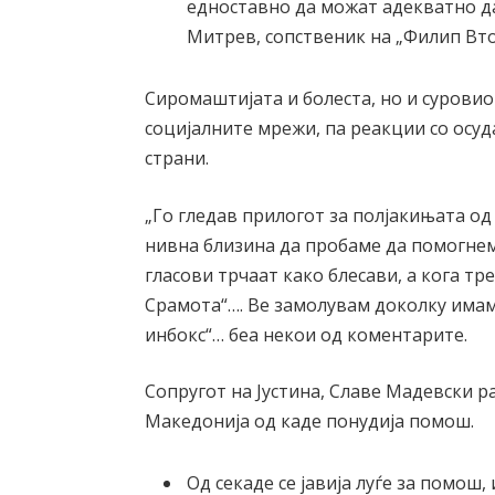
едноставно да можат адекватно да 
Митрев, сопственик на „Филип Вто
Сиромаштијата и болеста, но и сурови
социјалните мрежи, па реакции со осуд
страни.
„Го гледав прилогот за полјакињата од
нивна близина да пробаме да помогнеме
гласови трчаат како блесави, а кога тр
Срамота“…. Ве замолувам доколку имам
инбокс“… беа некои од коментарите.
Сопругот на Јустина, Славе Мадевски р
Македонија од каде понудија помош.
Од секаде се јавија луѓе за помош