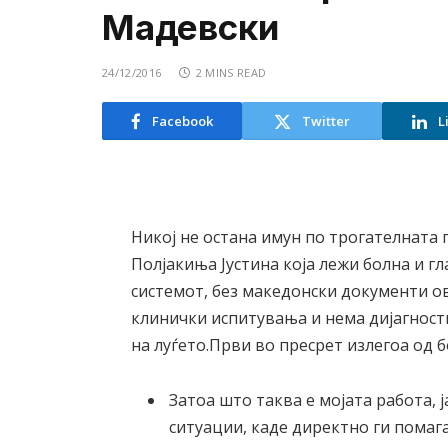
Мадевски
24/12/2016
2 MINS READ
Facebook
Twitter
L
Никој не остана имун по трогателната
Полјакиња Јустина која лежи болна и г
системот, без македонски документи ов
клинички испитувања и нема дијагности
на луѓето.Први во пресрет излегоа од 
Затоа што таква е мојата работа, 
ситуации, каде директно ги помаг