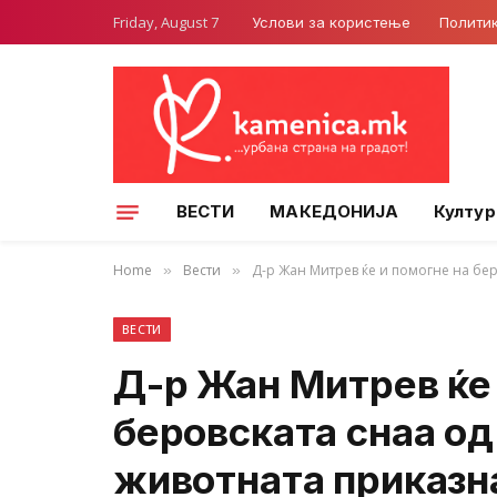
Friday, August 7
Услови за користење
Полити
ВЕСТИ
МАКЕДОНИЈА
Култур
Home
Вести
Д-р Жан Митрев ќе и помогне на бер
»
»
ВЕСТИ
Д-р Жан Митрев ќе 
беровската снаа од
животната приказн