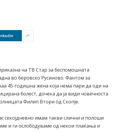
inkedIn
 приказна на ТВ Стар за беспомошната
ладна во беровско Русиново. Фантом за
аа 45-годишна жена која нема пари да оди на
цирана болест, дочека да ја види човечноста
болницата Филип Втори од Скопје.
јас секојдневно имам такви слични и полоши
аме и ги ослободуваме од некои плаќања и