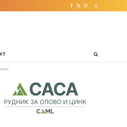
Facebook
X
Instagram
(Twitter)
КТ
евски