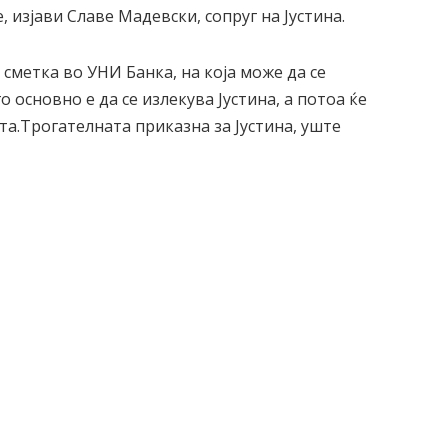
, изјави Славе Мадевски, сопруг на Јустина.
сметка во УНИ Банка, на која може да се
о основно е да се излекува Јустина, а потоа ќе
а.Трогателната приказна за Јустина, уште