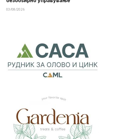
безобѕирно управување
03/08/2026