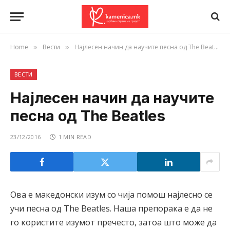
Home
Вести
Најлесен начин да научите песна од The Beatles
»
»
ВЕСТИ
Најлесен начин да научите
песна од The Beatles
23/12/2016
1 MIN READ
Ова е македонски изум со чија помош најлесно се
учи песна од The Beatles. Наша препорака е да не
го користите изумот пречесто, затоа што може да