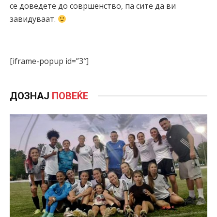
се доведетe до совршенство, пa сите да ви
завидуваат.
[iframe-popup id=”3″]
ДОЗНАЈ
ПОВЕЌЕ