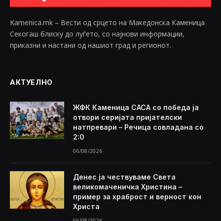
Kamenica.mk – Вести од срцето на Македонска Каменица
Секогаш блиску до луѓето, со најнови информации,
приказни и настани од нашиот град и регионот.
АКТУЕЛНО
ЖФК Каменица САСА со победа ја
отвори серијата пријателски
натпревари – Речица совладана со
2:0
06/08/2026
Денес ја чествуваме Света
великомаченичка Христина –
пример за храброст и верност кон
Христа
06/08/2026