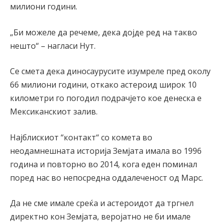
милиони години.
„Би можеле да речеме, дека дојде ред на такво
нешто“ – нагласи Нут.
Се смета дека диносаурусите изумреле пред околу
66 милиони години, откако астероид широк 10
километри го погодил подрачјето кое денеска е
Мексиканскиот залив.
Најблискиот “контакт“ со комета во
неодамнешната историја Земјата имала во 1996
година и повторно во 2014, кога еден поминал
поред нас во непосредна оддалеченост од Марс.
Да не сме имале среќа и астероидот да тргнел
директно кон Земјата, веројатно не би имале