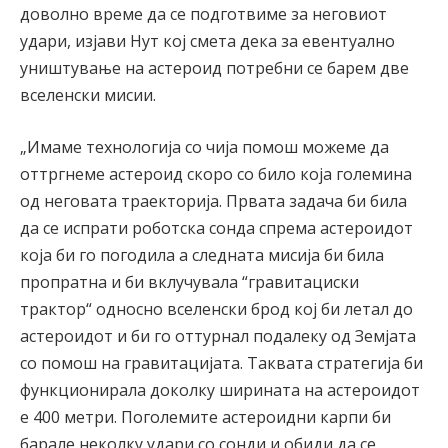
доволно време да се подготвиме за неговиот
удари, изјави Нут кој смета дека за евентуално
уништување на астероид потребни се барем две
вселенски мисии.
„Имаме технологија со чија помош можеме да
оттргнеме астероид скоро со било која големина
од неговата траекторија. Првата задача би била
да се испрати роботска сонда спрема астероидот
која би го погодила а следната мисија би била
пропратна и би вклучувала “гравитациски
трактор“ односно вселенски брод кој би летал до
астероидот и би го оттурнал подалеку од Земјата
со помош на гравитацијата. Таквата стратегија би
функционирала доколку ширината на астероидот
е 400 метри. Поголемите астероидни карпи би
барале неколку удари со сонди и обиди да се