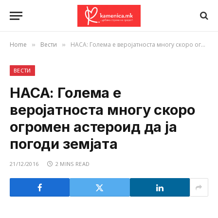
Home
Вести
НАСА: Голема е веројатноста многу скоро огромен астероид да ја погоди земјата
»
»
ВЕСТИ
НАСА: Голема е
веројатноста многу скоро
огромен астероид да ја
погоди земјата
21/12/2016
2 MINS READ