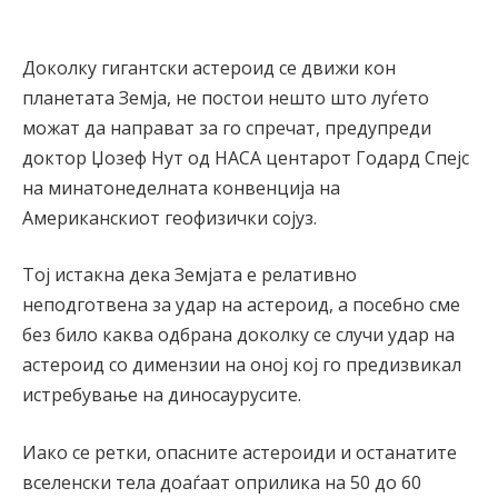
Доколку гигантски астероид се движи кон
планетата Земја, не постои нешто што луѓето
можат да направат за го спречат, предупреди
доктор Џозеф Нут од НАСА центарот Годард Спејс
на минатонеделната конвенција на
Американскиот геофизички сојуз.
Тој истакна дека Земјата е релативно
неподготвена за удар на астероид, а посебно сме
без било каква одбрана доколку се случи удар на
астероид со димензии на оној кој го предизвикал
истребување на диносаурусите.
Иако се ретки, опасните астероиди и останатите
вселенски тела доаѓаат оприлика на 50 до 60