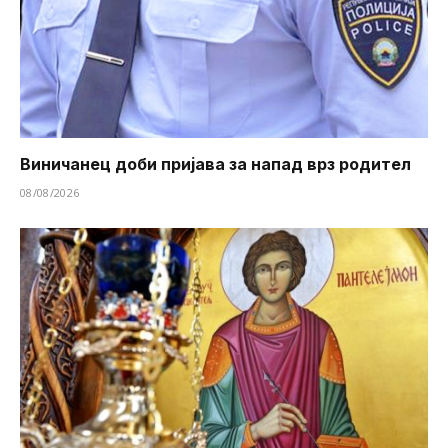
Виничанец доби пријава за напад врз родител
08/08/2026