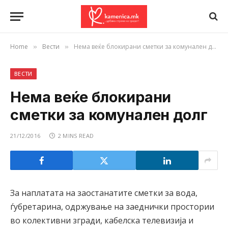
Home
Вести
Нема веќе блокирани сметки за комунален долг
»
»
ВЕСТИ
Нема веќе блокирани
сметки за комунален долг
21/12/2016
2 MINS READ
За наплатата на заостанатите сметки за вода,
ѓубретарина, одржување на заеднички простории
во колективни згради, кабелска телевизија и