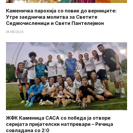
Каменичка парохија со повик до верниците:
Утре заедничка молитва за Светите
Седмочисленици и Свети Пантелејмон
08/08/2026
ЖФК Каменица САСА со победа ја отвори
серијата пријателски натпревари – Речица
совладана со 2:0