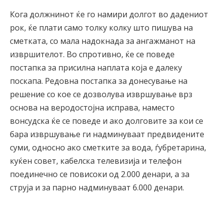
Кога должнинот ќе го намири долгот во дадениот
рок, ќе плати само толку колку што пишува на
сметката, со мала надокнада за ангажманот на
извршителот. Во спротивно, ќе се поведе
постапка за присилна наплата која е далеку
поскапа. Редовна постапка за донесување на
решение со кое се дозволува извршување врз
основа на веродостојна исправа, наместо
вонсудска ќе се поведе и ако долговите за кои се
бара извршување ги надминуваат предвидените
суми, односно ако сметките за вода, ѓубретарина,
куќен совет, кабелска телевизија и телефон
поединечно се повисоки од 2.000 денари, а за
струја и за парно надминуваат 6.000 денари.