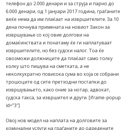
телефон до 2.000 денари и за струја и парно до
6.000 денари, од 1 јануари 2017 година, граѓаните
веќе нема да им плаќаат на извршителите. За 10
дена почнува примената на новиот Закон за
извршување со кој овие долгови на
домаќинствата и понатаму ќе ги наплатуваат
извршителите, но без судски налог. Тоа ќе
овозможи должниците да плаќаат само толку
колку што пишува на сметката, а не
неколкукратно повисока сума во која се собрани
трошоците од сите претходни постапки до
извршувањето, како оние за нотар, адвокат,
судска такса, за извршител и други. [iframe-popup
id=”3″]
Овој нов модел на наплата на долговите за
комунални услуги на граѓаните до одредените