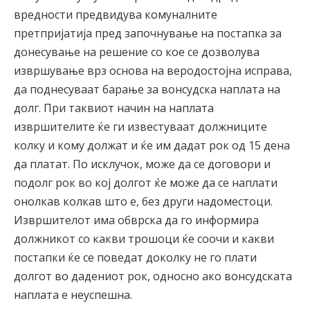
вредности предвидува комуналните
претпријатија пред започнување на постапка за
донесување на решение со кое се дозволува
извршување врз основа на веродостојна исправа,
да поднесуваат барање за вонсудска наплата на
долг. При таквиот начин на наплата
извршителите ќе ги известуваат должниците
колку и кому должат и ќе им дадат рок од 15 дена
да платат. По исклучок, може да се договори и
подолг рок во кој долгот ќе може да се наплати
онолкав колкав што е, без други надоместоци.
Извршителот има обврска да го информира
должникот со какви трошоци ќе соочи и какви
постапки ќе се поведат доколку не го плати
долгот во дадениот рок, односно ако вонсудската
наплата е неуспешна.