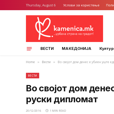
Thursday, August 6
Услови за користење
Поли
ВЕСТИ
МАКЕДОНИЈА
Култур
Home
Вести
Во својот дом денес е убиен уште е
»
»
ВЕСТИ
Во својот дом дене
руски дипломат
20/12/2016
1 MIN READ