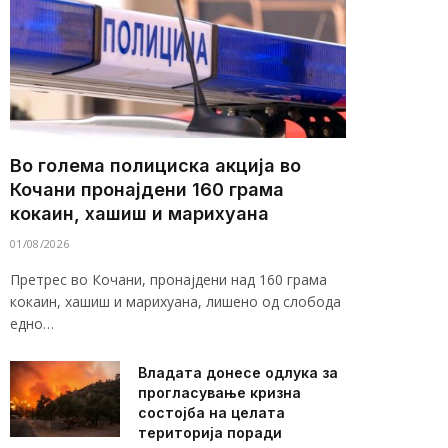
Во голема полициска акција во
Кочани пронајдени 160 грама
кокаин, хашиш и марихуана
01/08/2026
Претрес во Кочани, пронајдени над 160 грама
кокаин, хашиш и марихуана, лишено од слобода
едно…
Владата донесе одлука за
прогласување кризна
состојба на целата
територија поради