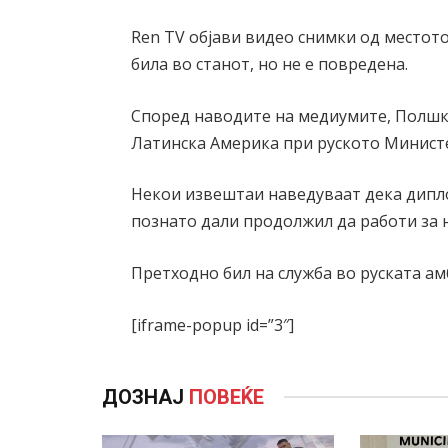
Ren TV објави видео снимки од местот
била во станот, но не е повредена.
Според наводите на медиумите, Полшк
Латинска Америка при руското Минист
Некои извештаи наведуваат дека дипло
познато дали продолжил да работи за н
Претходно бил на служба во руската ам
[iframe-popup id=”3″]
ДОЗНАЈ
ПОВЕЌЕ