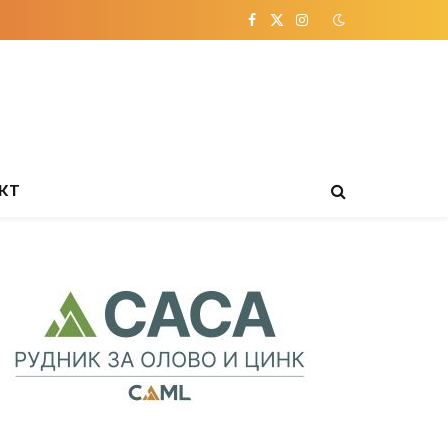
Facebook
X
Instagram
(Twitter)
КТ