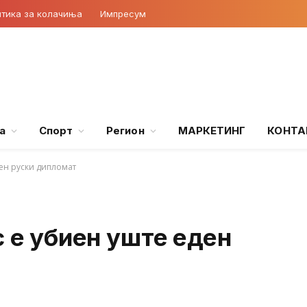
тика за колачиња
Импресум
а
Спорт
Регион
МАРКЕТИНГ
КОНТА
ден руски дипломат
с е убиен уште еден