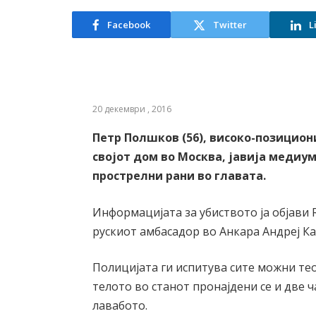
Facebook
Twitter
L
20 декември , 2016
Петр Полшков (56), високо-позицион
својот дом во Москва, јавија меди
прострелни рани во главата.
Информацијата за убиството ја објави R
рускиот амбасадор во Анкара Андреј Ка
Полицијата ги испитува сите можни теор
телото во станот пронајдени се и две 
лавабото.