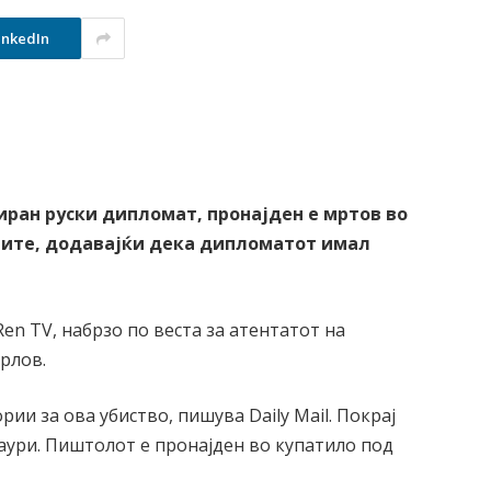
inkedIn
иран руски дипломат, пронајден е мртов во
умите, додавајќи дека дипломатот имал
en TV, набрзо по веста за атентатот на
рлов.
ии за ова убиство, пишува Daily Mail. Покрај
чаури. Пиштолот е пронајден во купатило под