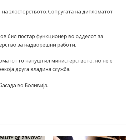
о на злосторството. Сопругата на дипломатот
ов бил постар функционер во одделот за
ерство за надворешни работи.
матот го напуштил министерството, но не е
екоја друга владина служба.
басада во Боливија.