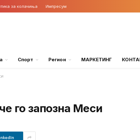
тика за колачиња
Импресум
а
Спорт
Регион
МАРКЕТИНГ
КОНТА
си
че го запозна Меси
inkedIn