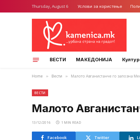
Thursday, August 6
Услови за користење
Поли
ВЕСТИ
МАКЕДОНИЈА
Култур
Home
Вести
Малото Авганистанче го запозна Ме
»
»
ВЕСТИ
Малото Авганистан
13/12/2016
1 MIN READ
Facebook
Twitter
L