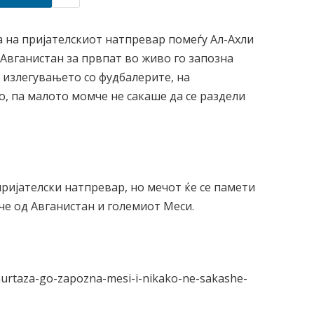
 на пријателскиот натпревар помеѓу Ал-Ахли
Авганистан за првпат во живо го запозна
а излегувањето со фудбалерите, на
 па малото момче не сакаше да се раздели
пријателски натпревар, но мечот ќе се памети
е од Авганистан и големиот Меси.
murtaza-go-zapozna-mesi-i-nikako-ne-sakashe-