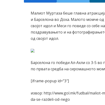
Малиот Муртаза беше главна атракција
и Барселона во Доха. Малото момче од 
својот идол и Меси го поведе со себе н
поздравувањето и на фотографирањето,
од својот идол.
Барселона го победи Ал-Ахли со 3-5 во 
по првата средба на сиромашното момч
[iframe-popup id=”3″]
извор: http://www.gol.mk/fudbal/maliot-
da-se-razdeli-od-nego