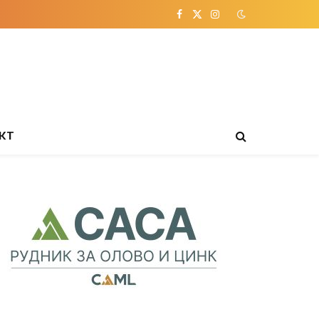
Facebook
X
Instagram
(Twitter)
КТ