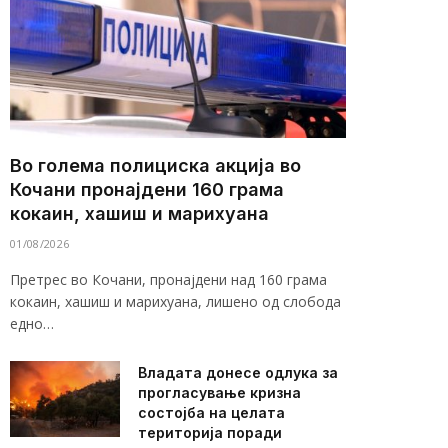
Во голема полициска акција во
Кочани пронајдени 160 грама
кокаин, хашиш и марихуана
01/08/2026
Претрес во Кочани, пронајдени над 160 грама
кокаин, хашиш и марихуана, лишено од слобода
едно…
Владата донесе одлука за
прогласување кризна
состојба на целата
територија поради