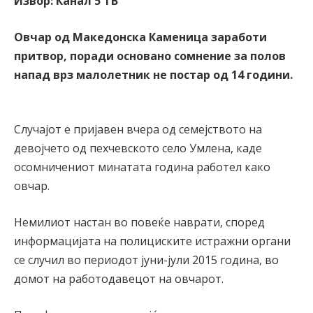
Извор: Канал 5 ТВ
Овчар од Македонска Каменица заработи
притвор, поради основано сомнение за полов
напад врз малолетник не постар од 14 години.
Случајот е пријавен вчера од семејството на
девојчето од пехчевското село Умлена, каде
осомничениот минатата година работел како
овчар.
Немилиот настан во повеќе наврати, според
информацијата на полициските истражни органи
се случил во периодот јуни-јули 2015 година, во
домот на работодавецот на овчарот.