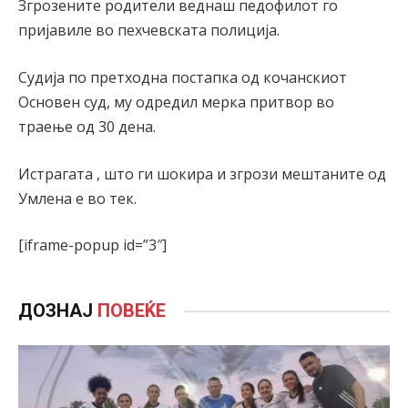
Згрозените родители веднаш педофилот го
пријавиле во пехчевската полиција.
Судија по претходна постапка од кочанскиот
Основен суд, му одредил мерка притвор во
траење од 30 дена.
Истрагата , што ги шокира и згрози мештаните од
Умлена е во тек.
[iframe-popup id=”3″]
ДОЗНАЈ
ПОВЕЌЕ