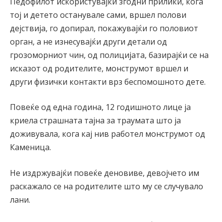
Педофилот искористувајќи згодни прилики, кога
тој и детето останувале сами, вршел полови
дејствија, го допирал, покажувајќи го половиот
орган, а не изнесувајќи други детали од
грозоморниот чин, од полицијата, базирајќи се на
исказот од родителите, монструмот вршел и
други физички контакти врз беспомошното дете.
Повеќе од една година, 12 годишното лице ја
криела страшната тајна за траумата што ја
доживувала, кога кај нив работел монструмот од
Каменица.
Не издржувајќи повеќе деновиве, девојчето им
раскажало се на родителите што му се случувало
лани.