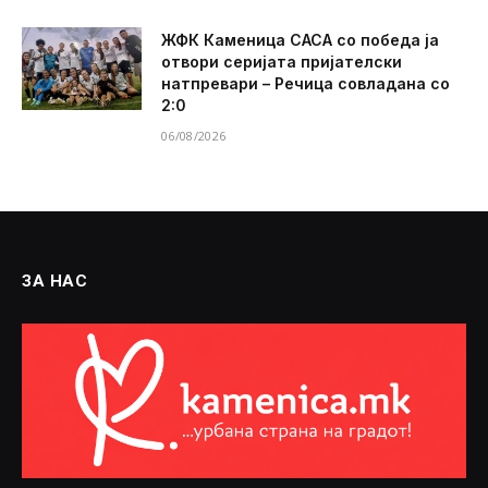
ЖФК Каменица САСА со победа ја
отвори серијата пријателски
натпревари – Речица совладана со
2:0
06/08/2026
ЗА НАС