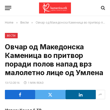
Home
Вести
Овчар од Македонска Каменица во притвор поради полов напад врз малолетно лице од Умлена
»
»
ВЕСТИ
Овчар од Македонска
Каменица во притвор
поради полов напад врз
малолетно лице од Умлена
13/12/2016
1 MIN READ