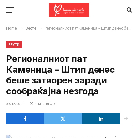
Home
Вести
Регионалниот пат Каменица – Штип денес беше затворен заради сообраќајна незгода
»
»
ВЕСТИ
Регионалниот пат
Каменица – Штип денес
беше затворен заради
сообраќајна незгода
09/12/2016
1 MIN READ