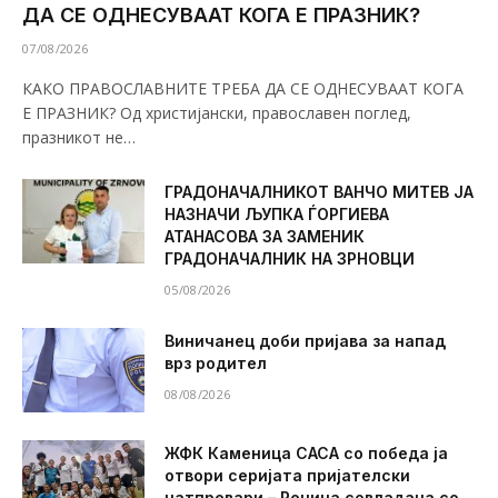
ДА СЕ ОДНЕСУВААТ КОГА Е ПРАЗНИК?
07/08/2026
КАКО ПРАВОСЛАВНИТЕ ТРЕБА ДА СЕ ОДНЕСУВААТ КОГА
Е ПРАЗНИК? Од христијански, православен поглед,
празникот не…
ГРАДОНАЧАЛНИКОТ ВАНЧО МИТЕВ ЈА
НАЗНАЧИ ЉУПКА ЃОРГИЕВА
АТАНАСОВА ЗА ЗАМЕНИК
ГРАДОНАЧАЛНИК НА ЗРНОВЦИ
05/08/2026
Виничанец доби пријава за напад
врз родител
08/08/2026
ЖФК Каменица САСА со победа ја
отвори серијата пријателски
натпревари – Речица совладана со