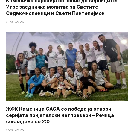
Каменичка парохија со повик до верниците:
Утре заедничка молитва за Светите
Седмочисленици и Свети Пантелејмон
08/08/2026
ЖФК Каменица САСА со победа ја отвори
серијата пријателски натпревари – Речица
совладана со 2:0
06/08/2026