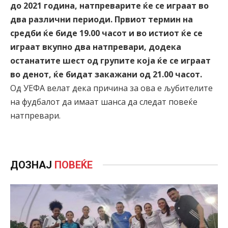
до 2021 година, натпреварите ќе се играат во
два различни периоди. Првиот термин на
средби ќе биде 19.00 часот и во истиот ќе се
играат вкупно два натпревари, додека
останатите шест од групите која ќе се играат
во денот, ќе бидат закажани од 21.00 часот.
Од УЕФА велат дека причина за ова е љубителите
на фудбалот да имаат шанса да следат повеќе
натпревари.
ДОЗНАЈ
ПОВЕЌЕ