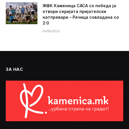
ЖФК Каменица САСА со победа ја
отвори серијата пријателски
натпревари – Речица совладана со
2:0
06/08/2026
ЗА НАС