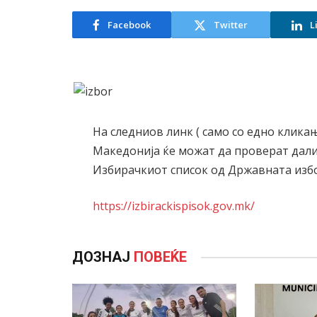
Facebook
Twitter
L
На следниов линк ( само со едно клика
Македонија ќе можат да проверат дали
Избирачкиот список од Државната избо
https://izbirackispisok.gov.mk/
ДОЗНАЈ
ПОВЕЌЕ