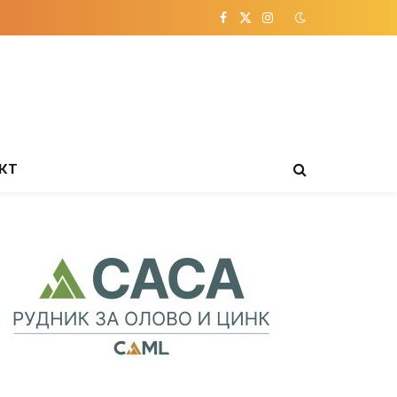
Facebook
X
Instagram
(Twitter)
КТ