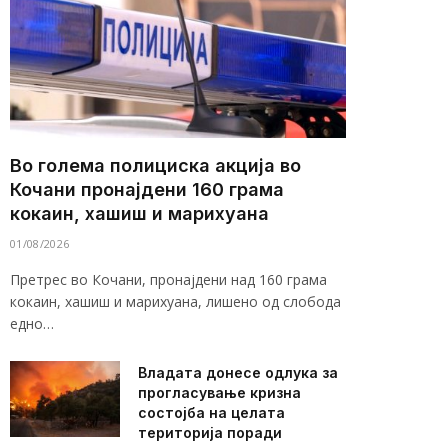
Во голема полициска акција во
Кочани пронајдени 160 грама
кокаин, хашиш и марихуана
01/08/2026
Претрес во Кочани, пронајдени над 160 грама
кокаин, хашиш и марихуана, лишено од слобода
едно…
Владата донесе одлука за
прогласување кризна
состојба на целата
територија поради