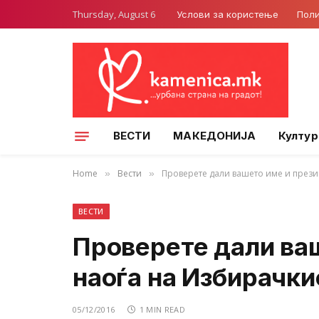
Thursday, August 6
Услови за користење
Поли
ВЕСТИ
МАКЕДОНИЈА
Култур
Home
Вести
Проверете дали вашето име и прези
»
»
ВЕСТИ
Проверете дали ва
наоѓа на Избирачки
05/12/2016
1 MIN READ