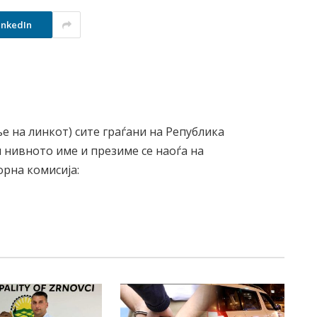
inkedIn
ње на линкот) сите граѓани на Република
 нивното име и презиме се наоѓа на
рна комисија: