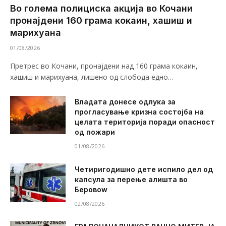
Во голема полициска акција во Кочани
пронајдени 160 грама кокаин, хашиш и
марихуана
01/08/2026
Претрес во Кочани, пронајдени над 160 грама кокаин,
хашиш и марихуана, лишено од слобода едно…
Владата донесе одлука за
прогласување кризна состојба на
целата територија поради опасност
од пожари
01/08/2026
Четиригодишно дете испило дел од
капсула за перење алишта во
Беровоw
02/08/2026