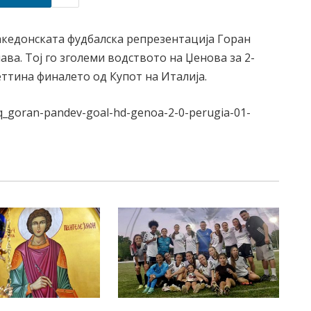
македонската фудбалска репрезентација Горан
ва. Тој го зголеми водството на Џенова за 2-
ттина финалето од Купот на Италија.
9q_goran-pandev-goal-hd-genoa-2-0-perugia-01-