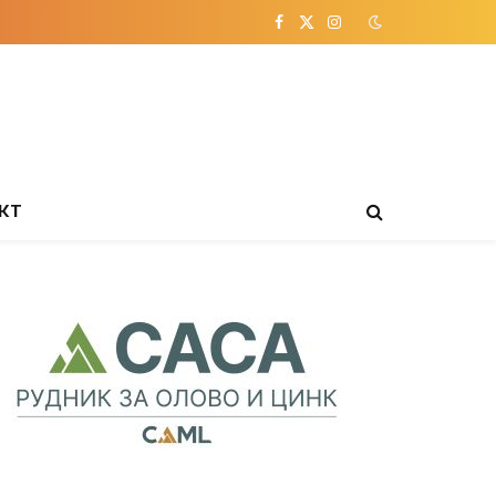
Facebook
X
Instagram
(Twitter)
КТ