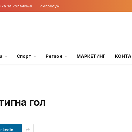
ика за колачиња
Импресум
а
Спорт
Регион
МАРКЕТИНГ
КОНТА
тигна гол
inkedIn