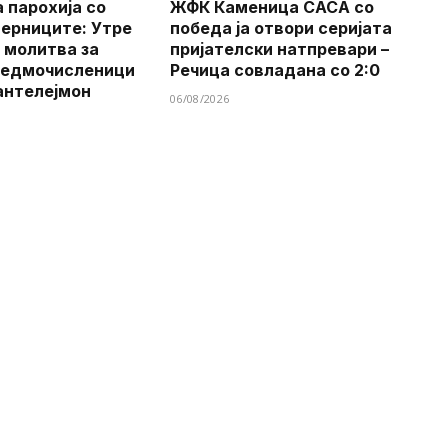
 парохија со
ЖФК Каменица САСА со
верниците: Утре
победа ја отвори серијата
 молитва за
пријателски натпревари –
Седмочисленици
Речица совладана со 2:0
антелејмон
06/08/2026