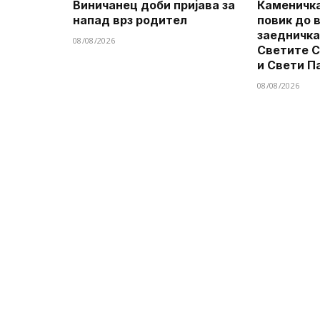
Виничанец доби пријава за
Каменичка
напад врз родител
повик до 
заедничка
08/08/2026
Светите 
и Свети П
08/08/2026