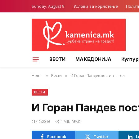
Sunday, August 9
Услови за користење
Полит
ВЕСТИ
МАКЕДОНИЈА
Култур
Home
Вести
И Горан Пандев постигна гол
»
»
ВЕСТИ
И Горан Пандев пос
01/12/2016
1 MIN READ
Facebook
Twitter
L