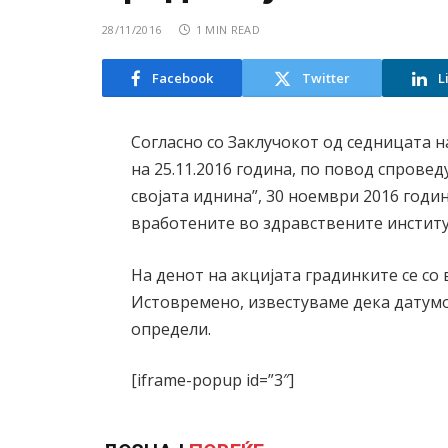
28/11/2016
1 MIN READ
Facebook
Twitter
L
Согласно со Заклучокот од седницата 
на 25.11.2016 година, по повод спровед
својата иднина”, 30 ноември 2016 годин
вработените во здравствените инстит
На денот на акцијата градинките се со
Истовремено, известуваме дека датум
определи.
[iframe-popup id=”3″]