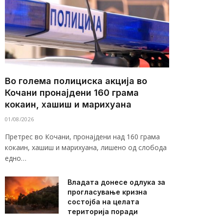
Во голема полициска акција во
Кочани пронајдени 160 грама
кокаин, хашиш и марихуана
01/08/2026
Претрес во Кочани, пронајдени над 160 грама
кокаин, хашиш и марихуана, лишено од слобода
едно…
Владата донесе одлука за
прогласување кризна
состојба на целата
територија поради