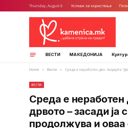
Thursday, August 6
Услови за користење
Поли
ВЕСТИ
МАКЕДОНИЈА
Култур
Home
Вести
Среда е неработен ден. Акцијата “Де
»
»
ВЕСТИ
Среда е неработен 
дрвото – засади ја 
продолжува и оваа