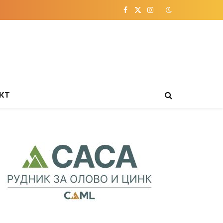
Facebook
X
Instagram
(Twitter)
КТ