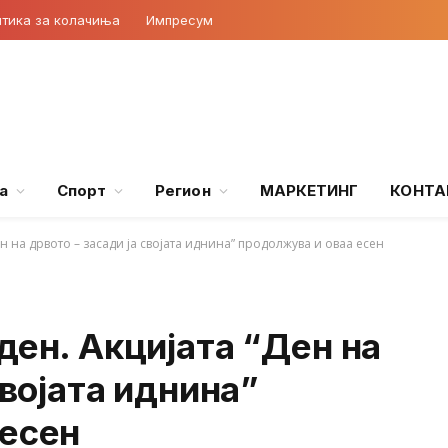
тика за колачиња
Импресум
а
Спорт
Регион
МАРКЕТИНГ
КОНТА
н на дрвото – засади ја својата иднина” продолжува и оваа есен
ден. Акцијата “Ден на
својата иднина”
 есен