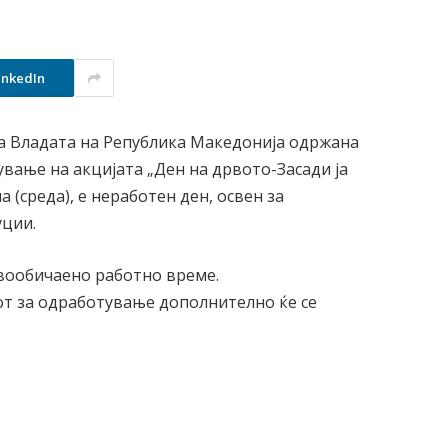
inkedIn
на Владата на Република Македонија одржана
ување на акцијата „Ден на дрвото-Засади ја
а (среда), е неработен ден, освен за
уции.
 вообичаено работно време.
от за одработување дополнително ќе се