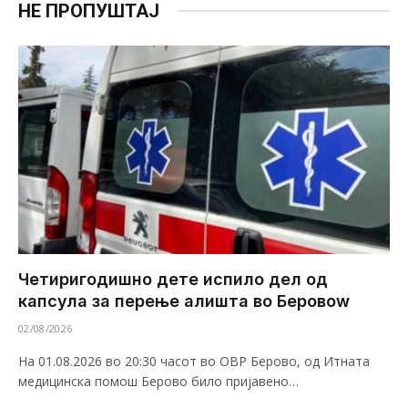
НЕ ПРОПУШТАЈ
Четиригодишно дете испило дел од
капсула за перење алишта во Беровоw
02/08/2026
На 01.08.2026 во 20:30 часот во ОВР Берово, од Итната
медицинска помош Берово било пријавено…