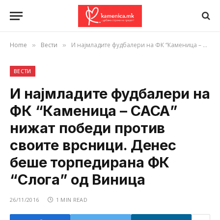
Home
Вести
И најмладите фудбалери на ФК “Каменица – САСА” нижат победи против своите врсници. Денес беше торпедирана ФК “Слога” од Виница
»
»
ВЕСТИ
И најмладите фудбалери на
ФК “Каменица – САСА”
нижат победи против
своите врсници. Денес
беше торпедирана ФК
“Слога” од Виница
26/11/2016
1 MIN READ