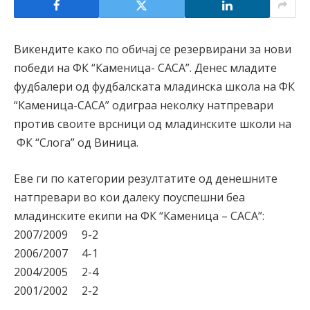
Викендите како по обичај се резервирани за нови
победи на ФК “Каменица- САСА”. Денес младите
фудбалери од фудбалската младинска школа на ФК
“Каменица-САСА” одиграа неколку натпревари
против своите врсници од младинските школи на
ФК “Слога” од Виница.
Еве ги по категории резултатите од денешните
натпревари во кои далеку поуспешни беа
младинските екипи на ФК “Каменица – САСА”:
2007/2009 9-2
2006/2007 4-1
2004/2005 2-4
2001/2002 2-2