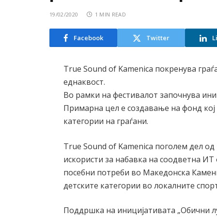
19/02/2020
1 MIN READ
Facebook
Twitter
L
True Sound of Kamenica покренува граѓ
еднаквост.
Во рамки на фестивалот започнува ини
Примарна цел е создавање на фонд кој 
категории на граѓани.
True Sound of Kamenica поголем дел од
искористи за набавка на соодветна ИТ
посебни потреби во Македонска Камени
детските категории во локалните спорт
Поддршка на иницијативата „Обични лу