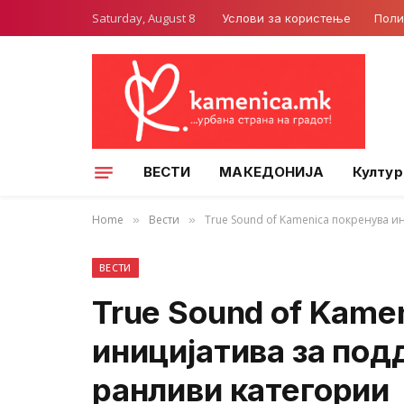
Saturday, August 8
Услови за користење
Поли
ВЕСТИ
МАКЕДОНИЈА
Култур
Home
Вести
True Sound of Kamenica покренува и
»
»
ВЕСТИ
True Sound of Kame
иницијатива за под
ранливи категории