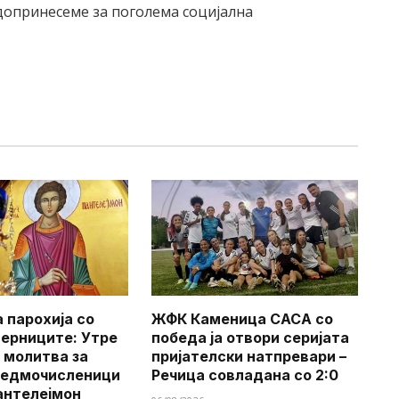
 допринесеме за поголема социјална
 парохија со
ЖФК Каменица САСА со
верниците: Утре
победа ја отвори серијата
 молитва за
пријателски натпревари –
Седмочисленици
Речица совладана со 2:0
антелејмон