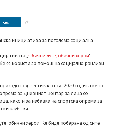
inkedIn
анска иницијатива за поголема социјална
цијативата „
Обични луѓе, обични херои
“.
ќе се користи за помош на социјално ранливи
 приходот од фестивалот во 2020 година ќе го
 опрема за Дневниот центар за лица со
ца, како и за набавка на спортска опрема за
ски клубови.
ѓе, обични херои“ ќе биде побарана од сите