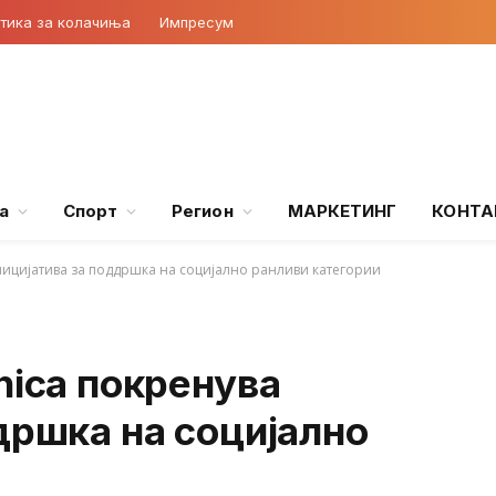
тика за колачиња
Импресум
а
Спорт
Регион
МАРКЕТИНГ
КОНТА
ницијатива за поддршка на социјално ранливи категории
nica покренува
дршка на социјално