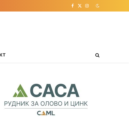
Facebook
X
Instagram
(Twitter)
КТ