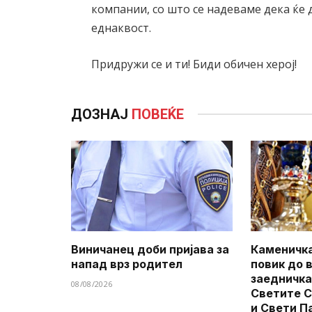
компании, со што се надеваме дека ќе
еднаквост.
Придружи се и ти! Биди обичен херој!
ДОЗНАЈ
ПОВЕЌЕ
Виничанец доби пријава за
Каменичка
напад врз родител
повик до 
заедничка
08/08/2026
Светите 
и Свети П