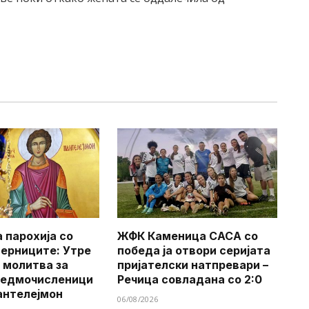
 парохија со
ЖФК Каменица САСА со
верниците: Утре
победа ја отвори серијата
 молитва за
пријателски натпревари –
Седмочисленици
Речица совладана со 2:0
антелејмон
06/08/2026