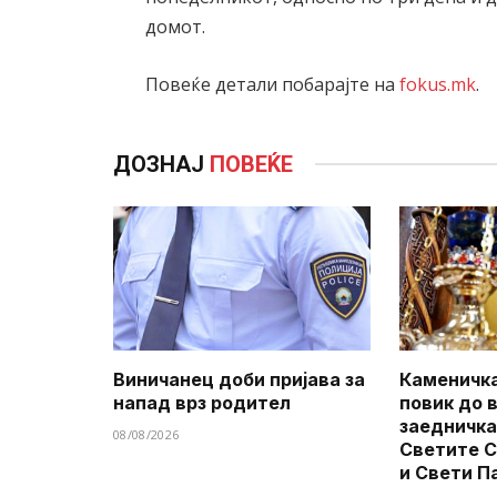
домот.
Повеќе детали побарајте на
fokus.mk
.
ДОЗНАЈ
ПОВЕЌЕ
Виничанец доби пријава за
Каменичка
напад врз родител
повик до 
заедничка
08/08/2026
Светите 
и Свети П