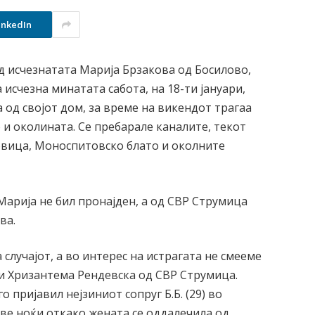
inkedIn
д исчезнатата Марија Брзакова од Босилово,
 исчезна минатата сабота, на 18-ти јануари,
а од својот дом, за време на викендот трагаа
и околината. Се пребарале каналите, текот
овица, Моноспитовско блато и околните
 Марија не бил пронајден, а од СВР Струмица
ва.
 случајот, а во интерес на истрагата не смееме
ви Хризантема Рендевска од СВР Струмица.
 пријавил нејзиниот сопруг Б.Б. (29) во
две ноќи откако жената се оддалечила од