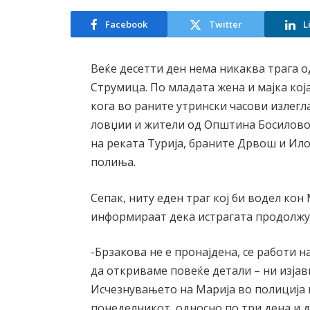
Facebook
Twitter
L
Веќе десетти ден нема никаква трага о
Струмица. По младата жена и мајка која
кога во раните утрински часови излегл
ловџии и жители од Општина Босилово 
на реката Турија, браните Дрвош и Ил
полиња.
Сепак, ниту еден траг кој би водел кон
информираат дека истрагата продолжу
-Брзакова не е пронајдена, се работи на
да откриваме повеќе детали – ни изја
Исчезнувањето на Марија во полиција го
понеделникот, односно по три дена и 