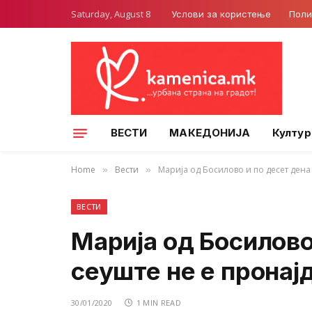
Saturday, August 8
Услови за користење
Поли
ВЕСТИ
МАКЕДОНИЈА
Култур
Home
Вести
Марија од Босилово и по десет дена
»
»
ВЕСТИ
Марија од Босилово
сеуште не е пронај
30/01/2020
1 MIN READ