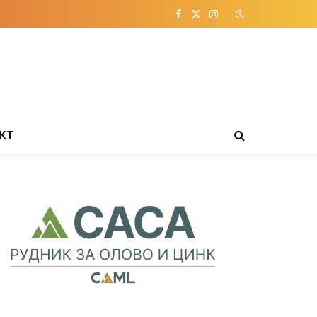
Facebook
X
Instagram
(Twitter)
КТ