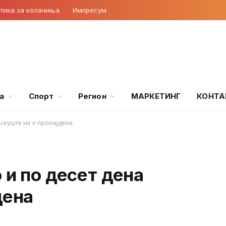
тика за колачиња
Импресум
а
Спорт
Регион
МАРКЕТИНГ
КОНТА
 сеуште не е пронајдена
 и по десет дена
дена