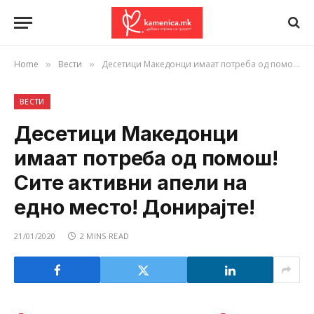
Home
Вести
Десетици Македонци имаат потреба од помош! Сите активни апели на едно место! Донирајте!
»
»
ВЕСТИ
Десетици Македонци
имаат потреба од помош!
Сите активни апели на
едно место! Донирајте!
21/01/2020
2 MINS READ