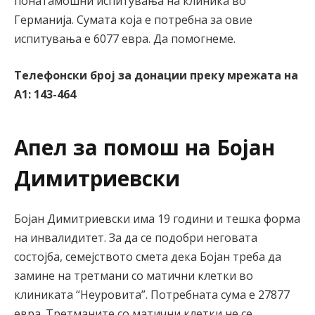
понатамошни испитувања на клиника во
Германија. Сумата која е потребна за овие
испитувања е 6077 евра. Да помогнеме.
Телефонски број за донации преку мрежата на
А1:
143-464
Апел за помош на Бојан
Димитриевски
Бојан Димитриевски има 19 години и тешка форма
на инвалидитет. За да се подобри неговата
состојба, семејството смета дека Бојан треба да
замине на третмани со матични клетки во
клиниката “Неуровита”. Потребната сума е 27877
евра. Третманите со матични клетки не се