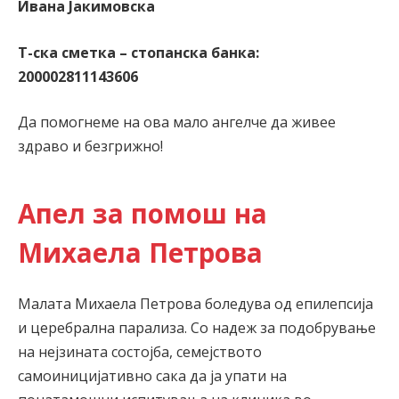
Ивана Јакимовска
Т-ска сметка – стопанска банка:
200002811143606
Да помогнеме на ова мало ангелче да живее
здраво и безгрижно!
Апел за помош на
Михаела Петрова
Малата Михаела Петрова боледува од епилепсија
и церебрална парализа. Со надеж за подобрување
на нејзината состојба, семејството
самоиницијативно сака да ја упати на