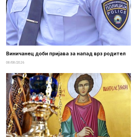
Виничанец доби пријава за напад врз родител
08/08/2026