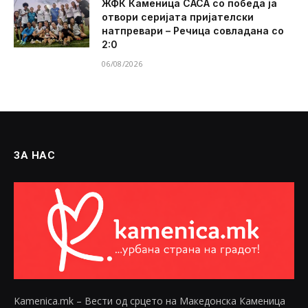
ЖФК Каменица САСА со победа ја
отвори серијата пријателски
натпревари – Речица совладана со
2:0
06/08/2026
ЗА НАС
Kamenica.mk – Вести од срцето на Македонска Каменица