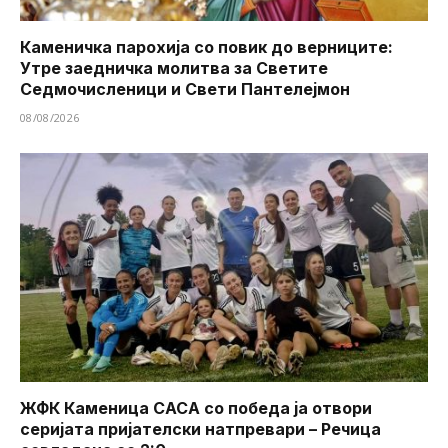
Каменичка парохија со повик до верниците:
Утре заедничка молитва за Светите
Седмочисленици и Свети Пантелејмон
08/08/2026
ЖФК Каменица САСА со победа ја отвори
серијата пријателски натпревари – Речица