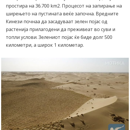
простира на 36.700 km2. Процесот на запирање на
ширењето на пустината веќе започна. Вредните
Кинези почнаа да засадуваат зелен појас од
растенија прилагодени да преживеат во суви и
топли услови. Зелениот појас ќе биде долг 500
километри, а широк 1 километар.