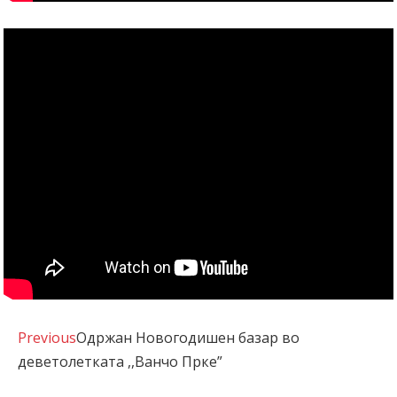
Previous
Одржан Новогодишен базар во
деветолетката ,,Ванчо Прке”