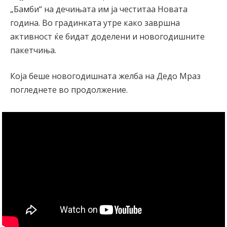
„Бамби“ на дечињата им ја честитаа Новата
година. Во градинката утре како завршна
активност ќе бидат доделени и новогодишните
пакетчиња.
Која беше новогодишната желба на Дедо Мраз
погледнете во продолжение.