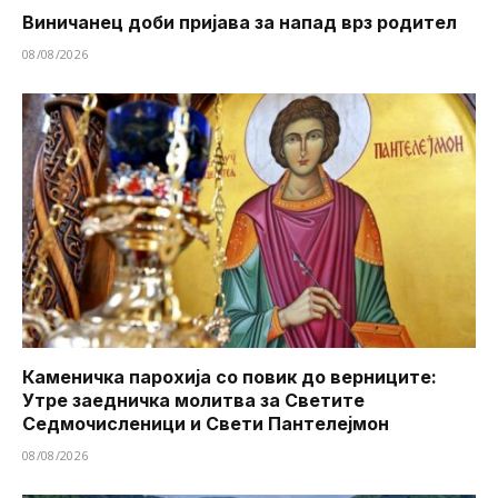
Виничанец доби пријава за напад врз родител
08/08/2026
Каменичка парохија со повик до верниците:
Утре заедничка молитва за Светите
Седмочисленици и Свети Пантелејмон
08/08/2026