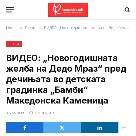
Home
Вести
ВИДЕО: „Новогодишната желба на Дедо Мраз“ пред дечињата во детската градинка „Бамби“ Македонска Каменица
»
»
ВЕСТИ
ВИДЕО: „Новогодишната
желба на Дедо Мраз“ пред
дечињата во детската
градинка „Бамби“
Македонска Каменица
30/12/2019
1 MIN READ