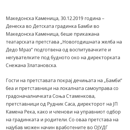
Македонска Каменица, 30.12.2019 година –
Денеска во Детската градинка Бамби во
Македонска Каменица, беше прикажана
театарската претстава „Новогодишната желба на
Дедо Мраз“ подготвена од воспитувачките и
негувателките под будното око на директорката
Снежана Златановска.
Гости на претставата покрај дечињата на „Бамби“
беа и претставници на локалната самоуправа со
градоначалничката Соња Стаменкова,
претставници од Рудник Саса, директорот на ЈП
Камена Река, како и членови на управниот одбор
на градинката и родители. Со оваа претстава на
најубав можен начин вработените во ОЈУДГ