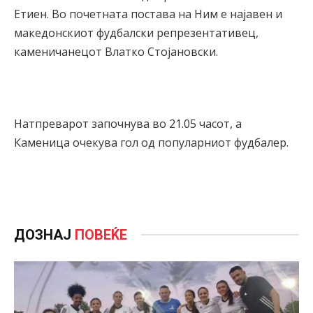
Етиен. Во почетната постава на Ним е најавен и
македонскиот фудбалски репрезентативец,
каменичанецот Влатко Стојановски.
Натпреварот започнува во 21.05 часот, а
Каменица очекува гол од популарниот фудбалер.
ДОЗНАЈ
ПОВЕЌЕ