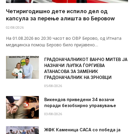
Четиригодишно дете испило дел од
капсула за перење алишта во Беровоw
02/08/2026
На 01.08.2026 во 20:30 часот во ОВР Берово, од Итната
медицинска помош Берово било пријавено…
ГРАДОНАЧАЛНИКОТ ВАНЧО МИТЕВ ЈА
НАЗНАЧИ ЉУПКА ЃОРГИЕВА
АТАНАСОВА ЗА ЗАМЕНИК
ГРАДОНАЧАЛНИК НА ЗРНОВЦИ
05/08/2026
Викендов приведени 34 возачи
поради безобѕирно управување
03/08/2026
ЖФК Каменица САСА со победа ја