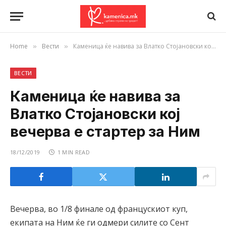
Home
Вести
Каменица ќе навива за Влатко Стојановски кој вечерва е стартер за Ним
»
»
ВЕСТИ
Каменица ќе навива за
Влатко Стојановски кој
вечерва е стартер за Ним
18/12/2019
1 MIN READ
Вечерва, во 1/8 финале од францускиот куп,
екипата на Ним ќе ги одмери силите со Сент