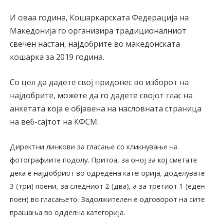
И оваа година, Кошаркарската Федерација на
Македонија го организира традиционалниот
свечен настан, најдобрите во македонската
кошарка за 2019 година.
Со цел да дадете свој придонес во изборот на
најдобрите, можете да го дадете својот глас на
анкетата која е објавена на насловната страница
на веб-сајтот на КФСМ.
Директни линкови за гласање со кликнување на
фотографиите подолу. Притоа, за оној за кој сметате
дека е најдобриот во одредена категорија, доделувате
3 (три) поени, за следниот 2 (два), а за третиот 1 (еден
поен) во гласањето. Задолжителен е одговорот на сите
прашања во одделна категорија.