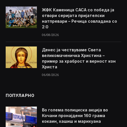
ЖФК Каменица САСА со победа ја
отвори серијата пријателски
натпревари – Речица совладана со
2:0
06/08/2026
Денес ја чествуваме Света
великомаченичка Христина –
пример за храброст и верност кон
Христа
06/08/2026
ПОПУЛАРНО
Во голема полициска акција во
Кочани пронајдени 160 грама
кокаин, хашиш и марихуана