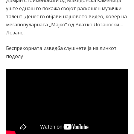
Дамјан Стоименовски од Македонска Каменица
уште еднаш го покажа својот раскошен музички
талент. Денес го објави најновото видео, ковер на
мегапопуларната „Мајко“ од Влатко Лозаноски –
Лозано.
Беспрекорната изведба слушнете ја на линкот
подолу