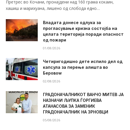
Претрес во Кочани, пронајдени над 160 грама кокаин,
хашиш и марихуана, лишено од слобода едно…
Владата донесе одлука за
прогласување кризна состојба на
целата територија поради опасност
од пожари
01/08/2026
Четиригодишно дете испило дел од
капсула за перење алишта во
Беровоw
02/08/2026
ГРАДОНАЧАЛНИКОТ ВАНЧО МИТЕВ ЈА
НАЗНАЧИ ЉУПКА ЃОРГИЕВА
АТАНАСОВА ЗА ЗАМЕНИК
ГРАДОНАЧАЛНИК НА ЗРНОВЦИ
05/08/2026