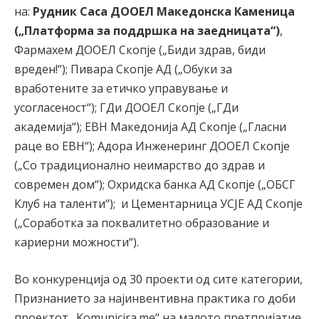
на:
Рудник Саса ДООЕЛ Македонска Каменица
(„Платформа за поддршка на заедницата“)
,
Фармахем ДООЕЛ Скопје („Биди здрав, биди
вреден!“); Пивара Скопје АД („Обуки за
вработените за етичко управување и
усогласеност“); ГДи ДООЕЛ Скопје („ГДи
академија“); ЕВН Македонија АД Скопје („Гласни
раце во ЕВН“); Адора Инженеринг ДООЕЛ Скопје
(„Со традиционално неимарство до здрав и
современ дом“); Охридска банка АД Скопје („ОБСГ
Клуб на таленти“); и Цементарница УСЈЕ АД Скопје
(„Соработка за поквалитетно образование и
кариерни можности“).
Во конкуренција од 30 проекти од сите категории,
Признанието за најинвентивна практика го доби
проектот „Komunicira.me“ на малото претпријатие