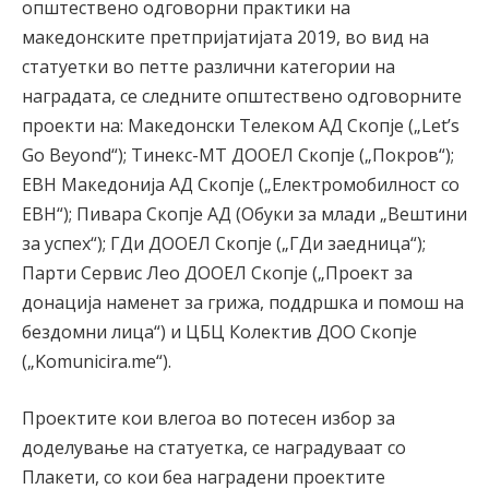
општествено одговорни практики на
македонските претпријатијата 2019, во вид на
статуетки во петте различни категории на
наградата, се следните општествено одговорните
проекти на: Македонски Телеком АД Скопје („Let’s
Go Beyond“); Тинекс-МТ ДООЕЛ Скопје („Покров“);
ЕВН Македонија АД Скопје („Електромобилност со
ЕВН“); Пивара Скопје АД (Обуки за млади „Вештини
за успех“); ГДи ДООЕЛ Скопје („ГДи заедница“);
Парти Сервис Лео ДООЕЛ Скопје („Проект за
донација наменет за грижа, поддршка и помош на
бездомни лица“) и ЦБЦ Колектив ДОО Скопје
(„Komunicira.me“).
Проектите кои влегоа во потесен избор за
доделување на статуетка, се наградуваат со
Плакети, со кои беа наградени проектите