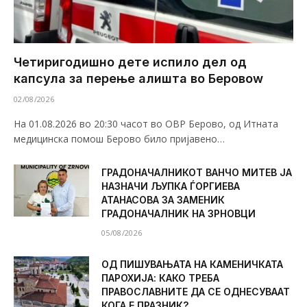
Четиригодишно дете испило дел од
капсула за перење алишта во Беровоw
02/08/2026
На 01.08.2026 во 20:30 часот во ОВР Берово, од Итната
медицинска помош Берово било пријавено…
ГРАДОНАЧАЛНИКОТ ВАНЧО МИТЕВ ЈА
НАЗНАЧИ ЉУПКА ЃОРГИЕВА
АТАНАСОВА ЗА ЗАМЕНИК
ГРАДОНАЧАЛНИК НА ЗРНОВЦИ
05/08/2026
ОД ПИШУВАЊАТА НА КАМЕНИЧКАТА
ПАРОХИЈА: КАКО ТРЕБА
ПРАВОСЛАВНИТЕ ДА СЕ ОДНЕСУВААТ
КОГА Е ПРАЗНИК?