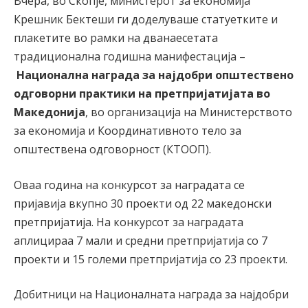
Вчера, во Скопје, министерот за економија
Крешник Бектеши ги доделуваше статуетките и
плакетите во рамки на дванаесетата
традиционална годишна манифестација –
Национална награда за најдобри општествено
одговорни практики на претпријатијата во
Македонија
, во организација на Министерството
за економија и Координативното тело за
општествена одговорност (КТООП).
Оваа година на конкурсот за наградата се
пријавија вкупно 30 проекти од 22 македонски
претпријатија. На конкурсот за наградата
аплицираа 7 мали и средни претпријатија со 7
проекти и 15 големи претпријатија со 23 проекти.
Добитници на Националната награда за најдобри