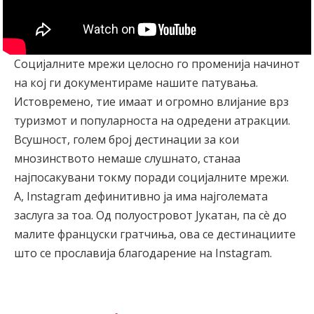
Социјалните мрежи целосно го променија начинот
на кој ги документираме нашите патувања.
Истовремено, тие имаат и огромно влијание врз
туризмот и популарноста на одредени атракции.
Всушност, голем број дестинации за кои
мнозинството немаше слушнато, станаа
најпосакувани токму поради социјалните мрежи.
А, Instagram дефинитивно ја има најголемата
заслуга за тоа. Од полуостровот Јукатан, па сè до
малите француски гратчиња, ова се дестинациите
што се прославија благодарение на Instagram.