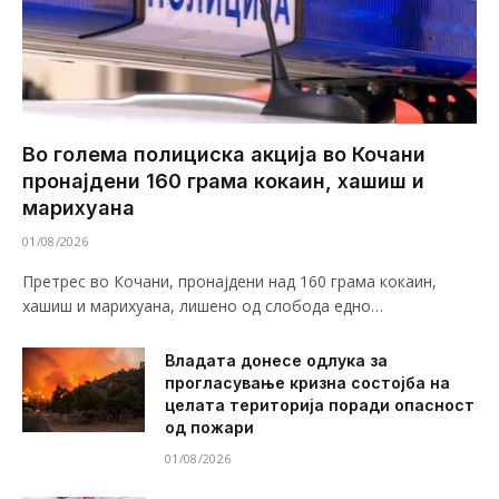
Во голема полициска акција во Кочани
пронајдени 160 грама кокаин, хашиш и
марихуана
01/08/2026
Претрес во Кочани, пронајдени над 160 грама кокаин,
хашиш и марихуана, лишено од слобода едно…
Владата донесе одлука за
прогласување кризна состојба на
целата територија поради опасност
од пожари
01/08/2026