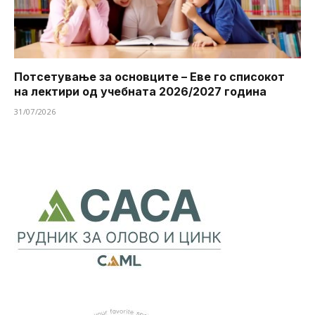
Потсетување за основците – Еве го списокот
на лектири од учебната 2026/2027 година
31/07/2026