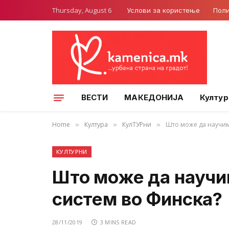
Thursday, August 6
Услови за користење
Поли
ВЕСТИ
МАКЕДОНИЈА
Култур
Home
Култура
КулТУРни
Што може да научим
»
»
»
КУЛТУРНИ
Што може да научи
систем во Финска?
28/11/2019
3 MINS READ