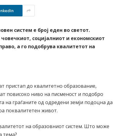
inkedIn
вен систем е број еден во светот.
о човечкиот, социјалниот и економскиот
 право, а го подобрува квалитетот на
аат пристап до квалитетно образование,
аат повисоко ниво на писменост и подобро
га на граѓаните од одредени земји подоцна да
тоа поквалитетен живот.
квалитетот на образовниот систем. Што може
а тема?