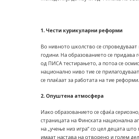
1. Чести курикуларни реформи
Во нивното школство се спроведуваат
години. На образованието се придава г
од ПИСА тестирањето, а потоа се осми
национално ниво тие се прилагодуваат
се плаќаат за работата на тие реформи
2. Опуштена атмосфера
Иако образованието се сфаќа сериозно
страницата на Финската национална аг
на „учење низ игра“ со цел децата што 
имаат настава на отворено и голем дел