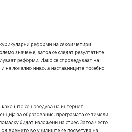
 курикуларни реформи на секои четири
олемо значење, затоа се следат резултатите
слуваат реформи. Иако се спроведуваат на
 и на локално ниво, а наставниците посебно
.
, како што се наведува на интернет
енција за образование, програмата се темели
помалку бидат изложени на стрес. Затоа често
 од времето во училиште се посветува на