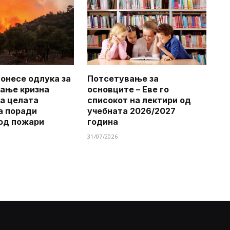
онесе одлука за
Потсетување за
ање кризна
основците – Еве го
на целата
списокот на лектири од
а поради
учебната 2026/2027
од пожари
година
31/07/2026