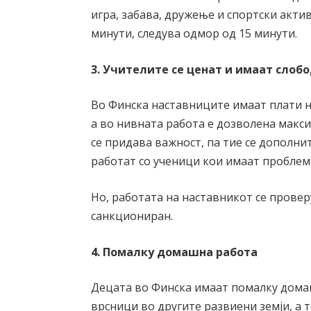
игра, забава, дружење и спортски актив
минути, следува одмор од 15 минути.
3. Учителите се ценат и имаат слоб
Во Финска наставниците имаат плати н
а во нивната работа е дозволена макси
се придава важност, па тие се дополни
работат со ученици кои имаат проблем
Но, работата на наставникот се провер
санкциониран.
4. Помалку домашна работа
Децата во Финска имаат помалку дома
врсници во другите развиени земји, а т