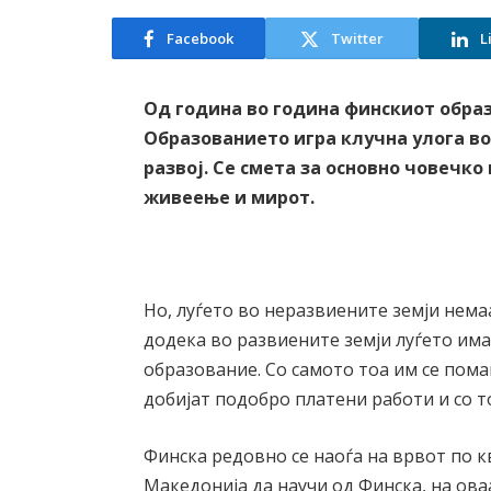
Facebook
Twitter
L
Од година во година финскиот образо
Образованието игра клучна улога в
развој. Се смета за основно човечко
живеење и мирот.
Но, луѓето во неразвиените земји нем
додека во развиените земји луѓето им
образование. Со самото тоа им се пома
добијат подобро платени работи и со 
Финска редовно се наоѓа на врвот по 
Македонија да научи од Финска, на ова