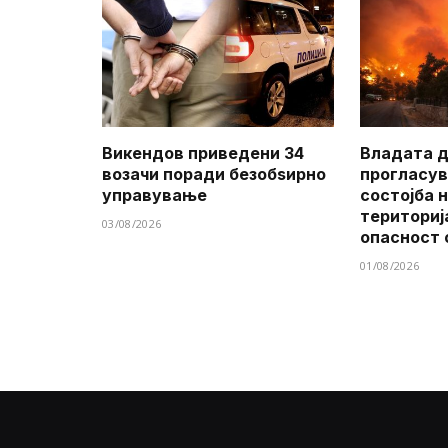
Викендов приведени 34
Владата д
возачи поради безобѕирно
прогласув
управување
состојба 
териториј
03/08/2026
опасност 
01/08/2026