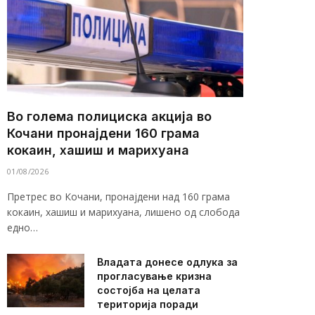
Во голема полициска акција во
Кочани пронајдени 160 грама
кокаин, хашиш и марихуана
01/08/2026
Претрес во Кочани, пронајдени над 160 грама
кокаин, хашиш и марихуана, лишено од слобода
едно…
Владата донесе одлука за
прогласување кризна
состојба на целата
територија поради