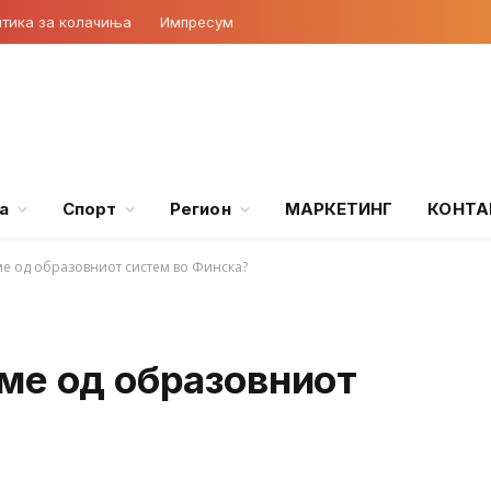
тика за колачиња
Импресум
а
Спорт
Регион
МАРКЕТИНГ
КОНТА
е од образовниот систем во Финска?
ме од образовниот