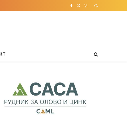
Facebook
X
Instagram
(Twitter)
КТ