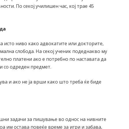
ности. По секој училишен час, кој трае 45
ода
а исто ниво како адвокатите или докторите,
мална слобода. На секој ученик подеднакво му
телно платени ако е потребно по наставата да
и со одреден предмет.
ува и ако не ја врши како што треба ќе биде
шни задачи за пишување во однос на нивните
оа им остава повеќе време за игри и забава,