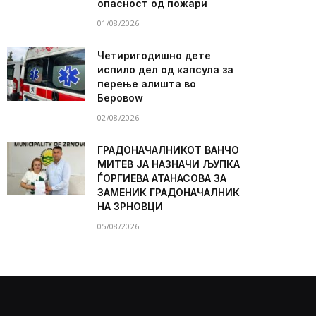
опасност од пожари
01/08/2026
Четиригодишно дете
испило дел од капсула за
перење алишта во
Беровоw
02/08/2026
ГРАДОНАЧАЛНИКОТ ВАНЧО
МИТЕВ ЈА НАЗНАЧИ ЉУПКА
ЃОРГИЕВА АТАНАСОВА ЗА
ЗАМЕНИК ГРАДОНАЧАЛНИК
НА ЗРНОВЦИ
05/08/2026