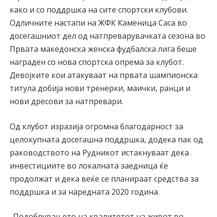
како и со поддршка на сите спортски клубови.
Одличните настапи на ЖФК Каменица Саса во
досегашниот дел од натпреварувачката сезона во
Првата македонска женска фудбалска лига беше
награден со нова спортска опрема за клубот.
Девојките кои атакуваат на првата шампионска
титула добија нови тренерки, маички, ранци и
нови дресови за натпревари.
Од клубот изразија огромна благодарност за
целокупната досегашна поддршка, додека пак од
раководството на Рудникот истакнуваат дека
инвестициите во локалната заедница ќе
продолжат и дека веќе се планираат средства за
поддршка и за наредната 2020 година.
„Подобрувањето на квалитетот на живот во