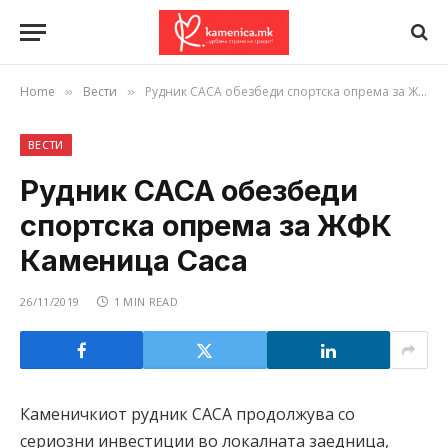
Home
Вести
Рудник САСА обезбеди спортска опрема за ЖФК Каменица Саса
»
»
ВЕСТИ
Рудник САСА обезбеди
спортска опрема за ЖФК
Каменица Саса
26/11/2019
1 MIN READ
Каменичкиот рудник САСА продолжува со
сериозни инвестиции во локалната заедница,