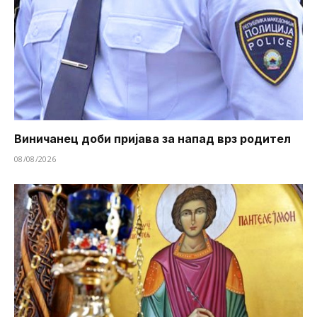
Виничанец доби пријава за напад врз родител
08/08/2026