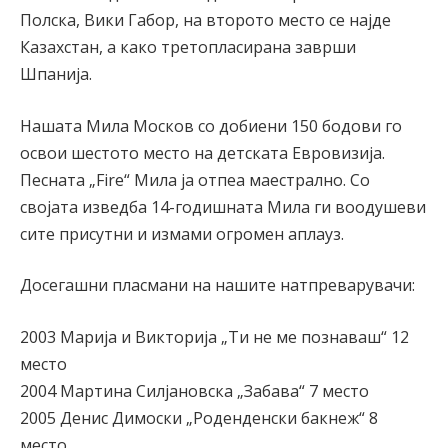
Полска, Вики Габор, на второто место се најде
Казахстан, а како третопласирана заврши
Шпанија.
Нашата Мила Москов со добиени 150 бодови го
освои шестото место на детската Евровизија.
Песната „Fire“ Мила ја отпеа маестрално. Со
својата изведба 14-годишната Мила ги воодушеви
сите присутни и измами огромен аплауз.
Досегашни пласмани на нашите натпреварувачи:
2003 Марија и Викторија „Ти не ме познаваш“ 12
место
2004 Мартина Силјановска „Забава“ 7 место
2005 Денис Димоски „Роденденски бакнеж“ 8
место