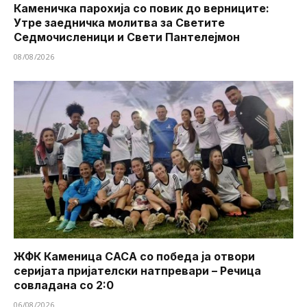
Каменичка парохија со повик до верниците:
Утре заедничка молитва за Светите
Седмочисленици и Свети Пантелејмон
08/08/2026
ЖФК Каменица САСА со победа ја отвори
серијата пријателски натпревари – Речица
совладана со 2:0
06/08/2026