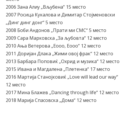
2006 Зана Алиу „Вљубена“ 15 место
2007 Росица Кукалова и Димитар Стојменовски
„Динг динг донг“ 5 место
2008 Боби Андонов „Прати ми СМС“ 5 место
2009 Сара Марковска „За љубовта“ 12 место
2010 Ања Ветерова „Eooo, Eooo“ 12 место
2011 Доријан Длака „Жими овој фрак“ 12 место
2013 Барбара Поповиќ „Охрид и музика“ 12 место
2015 Ивана и Магдалена „Плетенка“ 17 место
2016 Мартија Станојковиќ „Love will lead our way“
12 место
2017 Мина Блажев „Dancing through life“ 12 место
2018 Марија Спасовска „Дома“ 12 место