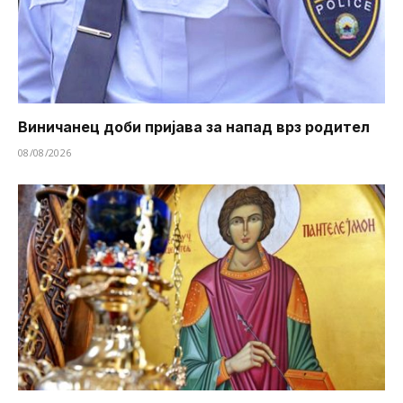
Виничанец доби пријава за напад врз родител
08/08/2026