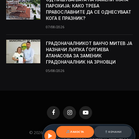
ПАРОХИЈА: КАКО ТРЕБА
ПРАВОСЛАВНИТЕ ДА СЕ ОДНЕСУВААТ
КОГА Е ПРАЗНИК?
07/08/2026
ГРАДОНАЧАЛНИКОТ ВАНЧО МИТЕВ ЈА
НАЗНАЧИ ЉУПКА ЃОРГИЕВА
АТАНАСОВА ЗА ЗАМЕНИК
ГРАДОНАЧАЛНИК НА ЗРНОВЦИ
05/08/2026
Facebook
Instagram
YouTube
ЛАКОСТА
КОЧАНИ
© 2026 KAMENICA.MK. Designed by
MKNET
.