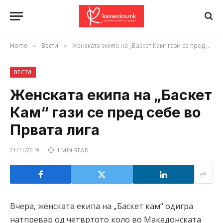
Home
Вести
Женската екипа на „Баскет Кам“ гази се пред себе во Првата лига
»
»
ВЕСТИ
Женската екипа на „Баскет
Кам“ гази се пред себе во
Првата лига
21/11/2019
1 MIN READ
Вчера, женската екипа на „Баскет кам“ одигра
натпревар од четвртото коло во Македонската