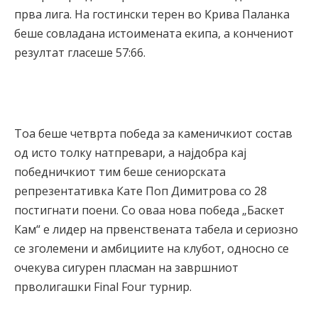
прва лига. На гостински терен во Крива Паланка
беше совладана истоимената екипа, а кончениот
резултат гласеше 57:66.
Тоа беше четврта победа за каменичкиот состав
од исто толку натпревари, а најдобра кај
победничкиот тим беше сениорската
репрезентативка Кате Поп Димитрова со 28
постигнати поени. Со оваа нова победа „Баскет
Кам“ е лидер на првенствената табела и сериозно
се зголемени и амбициите на клубот, односно се
очекува сигурен пласман на завршниот
прволигашки Final Four турнир.