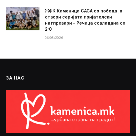
ЖФК Каменица САСА со победа ја
отвори серијата пријателски
натпревари – Речица совладана со
2:0
06/08/2026
ЗА НАС