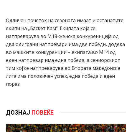
Одличен почеток на сезоната имаат и останатите
екипи на „Баскет Кам“. Екипата која се
натпреварува во М18-женска конкуреннција од
два одиграни натпревари има две победи, додека
во машките конкуренции – екипата во М14 од
еден натпревар има една победа, а сениорскиот
тим кој се натпреварува во Втората македонска
лига има половичен успех, една победа и еден
пораз.
ДОЗНАЈ
ПОВЕЌЕ