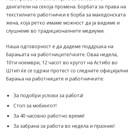
двигатели на секоја промена. Борбата за права на
текстилните работнички е борба за македонската
жена, која ретко имаме можност да ја видиме и
слушнеме во традиционалните медиуми.
Наша одговорност е да дадеме поддршка на
барањата на работниците/чките. Оваа недела,
10ти ноември, 12 часот во кругот на Астибо во
Штип ќе се одржи протест со следните официјални
барања на работниците и работничките:
За подобри услови за работа!
Стоп за мобингот!
За 40 часовно работно време!
За забрана за работа во недела и празник!