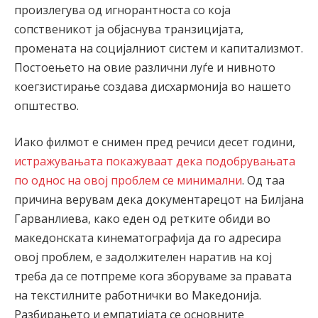
произлегува од игнорантноста со која
сопственикот ја објаснува транзицијата,
промената на социјалниот систем и капитализмот.
Постоењето на овие различни луѓе и нивното
коегзистирање создава дисхармонија во нашето
општество.
Иако филмот е снимен пред речиси десет години,
истражувањата покажуваат дека подобрувањата
по однос на овој проблем се минимални
. Од таа
причина верувам дека документарецот на Билјана
Гарванлиева, како еден од ретките обиди во
македонската кинематографија да го адресира
овој проблем, е задолжителен наратив на кој
треба да се потпреме кога зборуваме за правата
на текстилните работнички во Македонија.
Разбирањето и емпатијата се основните