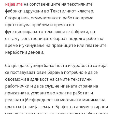
изјавите
на сопствениците на текстилните
фабрики здружени во Текстилниот кластер.
Според нив, осумчасовното работно време
претставува проблем и пречка во
функционирањето текстилните фабрики, па
оттаму, сопствениците бараат подолго работно
време и укинување на празниците или платените
неработни денови.
Со цел да се увиди баналноста и суровоста со која
се поставуваат овие барањa потребно е да се
овозможи видливост на самите текстилни
работнички и да се слушне нивната страна на
приказната, условите во кои тие работат и
реалната (без)вредност на месечната минимална
плата која тие ја земаaт. Бројот на документирани
случаи во кои правата на текстилните работнички