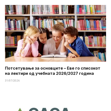
Потсетување за основците – Еве го списокот
на лектири од учебната 2026/2027 година
31/07/2026