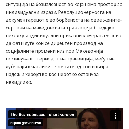
ситуација на безизлезност во која нема простор за
индивидуални изрази. Револуционерноста на
документарецот е во борбеноста на овие жените-
хероини на македонската транзиција. Следејќи
неколку индивидуални приказни камерата успева
да фати луѓе кои се директен производ на
социјалните промени низ кои Македонија
поминува во периодот на транзиција, меѓу тие
луѓе највпечатливи се жените од кои извира
надеж и херојство кое неретко останува
невидливо.