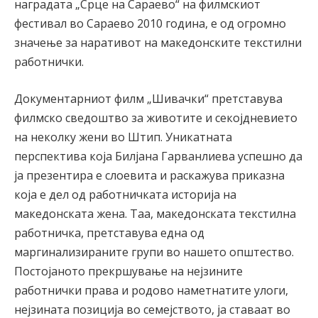
наградата „Срце на Сараево“ на филмскиот
фестивал во Сараево 2010 година, е од огромно
значење за наративот на македонските текстилни
работнички.
Документарниот филм „Шивачки“ претставува
филмско сведоштво за животите и секојдневието
на неколку жени во Штип. Уникатната
перспектива која Билјана Гарванлиева успешно да
ја презентира е слоевита и раскажува приказна
која е дел од работничката историја на
македонската жена. Таа, македонската текстилна
работничка, претставува една од
маргинализираните групи во нашето општество.
Постојаното прекршување на нејзините
работнички права и родово наметнатите улоги,
нејзината позиција во семејството, ја ставаат во