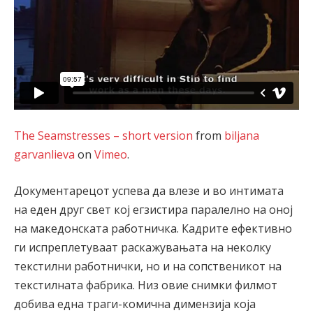
The Seamstresses – short version
from
biljana
garvanlieva
on
Vimeo
.
Документарецот успева да влезе и во интимата
на еден друг свет кој егзистира паралелно на оној
на македонската работничка. Кадрите ефективно
ги испреплетуваат раскажувањата на неколку
текстилни работнички, но и на сопственикот на
текстилната фабрика. Низ овие снимки филмот
добива една траги-комична димензија која