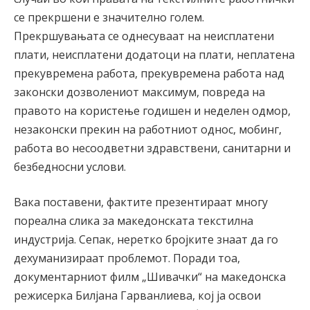
се прекршени е значително голем.
Прекршувањата се однесуваат на неисплатени
плати, неисплатени додатоци на плати, неплатена
прекувремена работа, прекувремена работа над
законски дозволениот максимум, повреда на
правото на користење годишен и неделен одмор,
незаконски прекин на работниот однос, мобинг,
работа во несоодветни здравствени, санитарни и
безбедносни услови.
Вака поставени, фактите презентираат многу
пореална слика за македонската текстилна
индустрија. Сепак, неретко бројките знаат да го
дехуманизираат проблемот. Поради тоа,
документарниот филм „Шивачки“ на македонска
режисерка Билјана Гарванлиева, кој ја освои