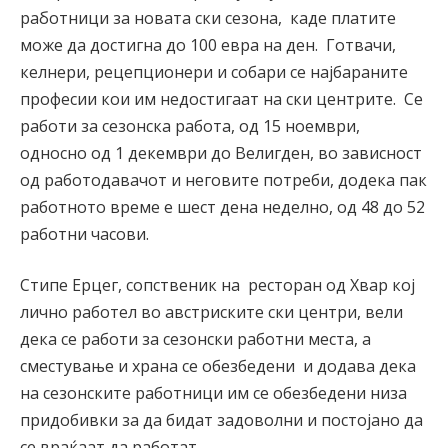
работници за новата ски сезона, каде платите
може да достигна до 100 евра на ден. Г
отвачи,
келнери, рецепционери и собари се најбараните
професии
кои им недостигаат на ски центрите.
Се
работи за сезонска работа, од 15 ноември,
односно од 1 декември до Велигден, во зависност
од работодавачот и неговите потреби, додека пак
работното време е шест дена неделно, од 48 до 52
работни часови.
Стипе Ерцег,
сопственик на
ресторан од Хвар кој
лично работел во австриските ски центри,
вели
дека
се работи за сезонски работни места, а
сместување и храна се обезбедени и додава дека
на сезонските работници им се обезбедени низа
придобивки за да бидат задоволни и постојано да
се враќаат да работат.