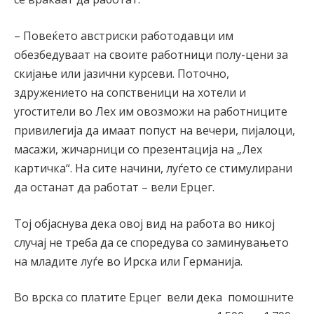
– Повеќето австриски работодавци им
обезбедуваат на своите работници полу-цени за
скијање или јазични курсеви. Поточно,
здружението на сопственици на хотели и
угостители во Лех им овозможи на работниците
привилегија да имаат попуст на вечери, пијалоци,
масажи, жичарници со презентација на „Лех
картичка“. На сите начини, луѓето се стимулирани
да останат да работат – вели Ерцег.
Тој објаснува дека овој вид на работа во никој
случај не треба да се споредува со заминувањето
на младите луѓе во Ирска или Германија.
Во врска со платите Ерцег
вели дека помошните