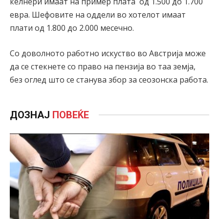
келнери
имаат на пример плата
од 1.500 до 1.700
евра. Шефовите на оддели во хотелот имаат
плати од 1.800 до 2.000 месечно.
Со доволното
работно искуство во Австрија
може
да се стекнете со право
на пензија во таа земја,
без оглед што се станува збор за сеозонска работа.
ДОЗНАЈ
ПОВЕЌЕ