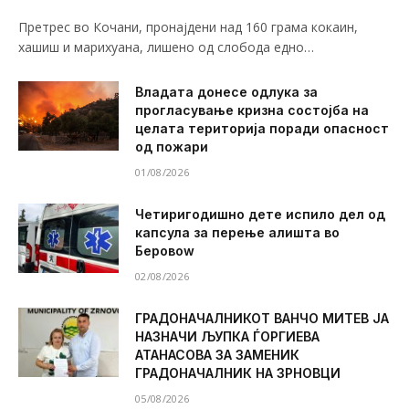
Претрес во Кочани, пронајдени над 160 грама кокаин,
хашиш и марихуана, лишено од слобода едно…
Владата донесе одлука за
прогласување кризна состојба на
целата територија поради опасност
од пожари
01/08/2026
Четиригодишно дете испило дел од
капсула за перење алишта во
Беровоw
02/08/2026
ГРАДОНАЧАЛНИКОТ ВАНЧО МИТЕВ ЈА
НАЗНАЧИ ЉУПКА ЃОРГИЕВА
АТАНАСОВА ЗА ЗАМЕНИК
ГРАДОНАЧАЛНИК НА ЗРНОВЦИ
05/08/2026