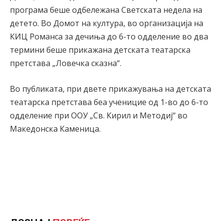
програма беше одбележана Светската недела на
детето. Во Домот на култура, во организација на
КИЦ Романса за дечиња до 6-то одделение во два
термини беше прикажана детската театарска
претстава „Ловечка сказна“.
Во публиката, при двете прикажувања на детската
театарска претстава беа ученицие од 1-во до 6-то
одделение при ООУ „Св. Кирил и Методиј“ во
Македонска Каменица.