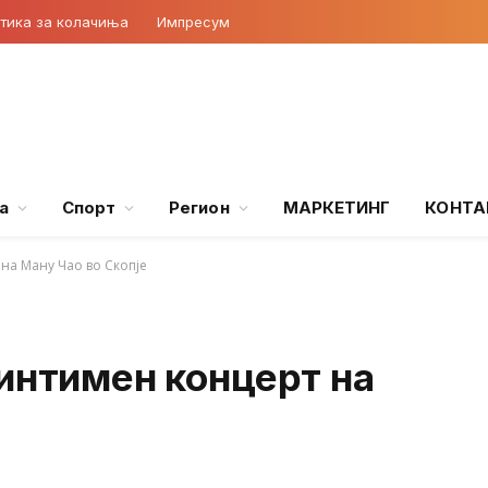
тика за колачиња
Импресум
а
Спорт
Регион
МАРКЕТИНГ
КОНТА
на Ману Чао во Скопје
интимен концерт на