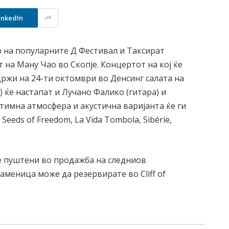
inkedIn
р на популарните Д Фестивал и Таксират
 на Ману Чао во Скопје. Концертот на кој ќе
држи на 24-ти октомври во Денсинг салата на
) ќе настапат и Лучано Фалико (гитара) и
тимна атмосфера и акустична варијанта ќе ги
eeds of Freedom, La Vida Tombola, Sibérie,
ќе пуштени во продажба на следниов
Каменица може да резервирате во Cliff of