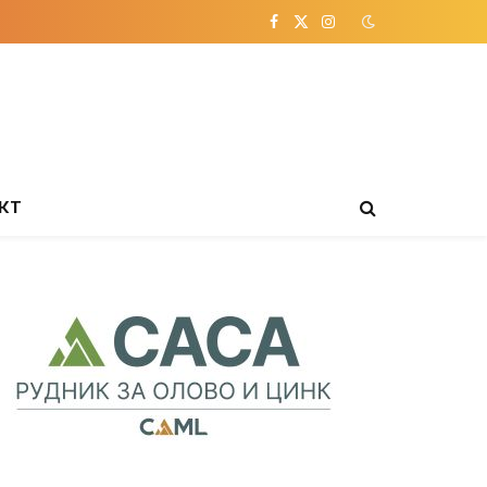
Facebook
X
Instagram
(Twitter)
КТ