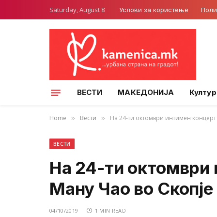
Saturday, August 8
Услови за користење
Поли
ВЕСТИ
МАКЕДОНИЈА
Култур
Home
Вести
На 24-ти октомври интимен концерт 
»
»
ВЕСТИ
На 24-ти октомври 
Ману Чао во Скопје
04/10/2019
1 MIN READ