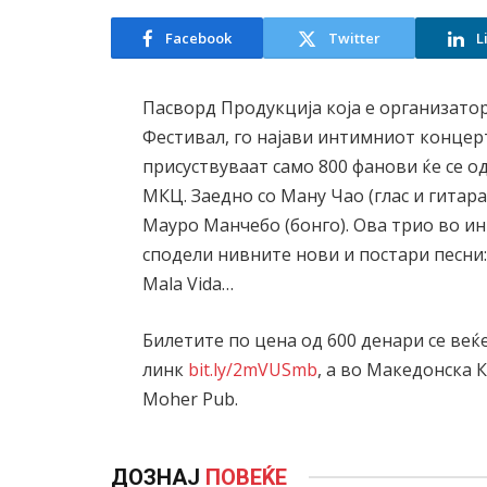
Facebook
Twitter
L
Пасворд Продукција која е организато
Фестивал, го најави интимниот концерт
присуствуваат само 800 фанови ќе се о
МКЦ. Заедно со Ману Чао (глас и гитара
Мауро Манчебо (бонго). Ова трио во ин
сподели нивните нови и постари песни: S
Mala Vida…
Билетите по цена од 600 денари се ве
линк
bit.ly/2mVUSmb
, а во Македонска 
Moher Pub.
ДОЗНАЈ
ПОВЕЌЕ