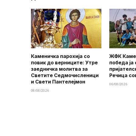
Каменичка парохија со
ЖФК Каме
повик до верниците: Утре
победа ја
заедничка молитва за
пријателс
Светите Седмочисленици
Речица со
и Свети Пантелејмон
06/08/2026
08/08/2026