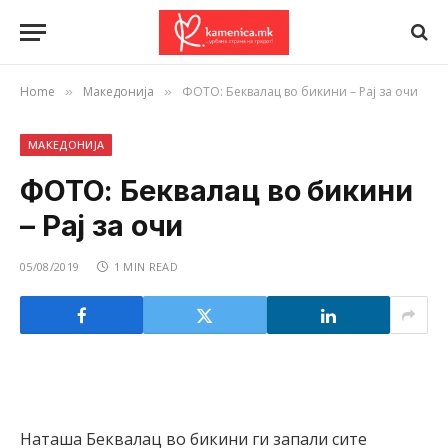
Home
Македонија
ФОТО: Беквалац во бикини – Рај за очи
»
»
МАКЕДОНИЈА
ФОТО: Беквалац во бикини
– Рај за очи
05/08/2019
1 MIN READ
Наташа Беквалац во бикини ги запали сите