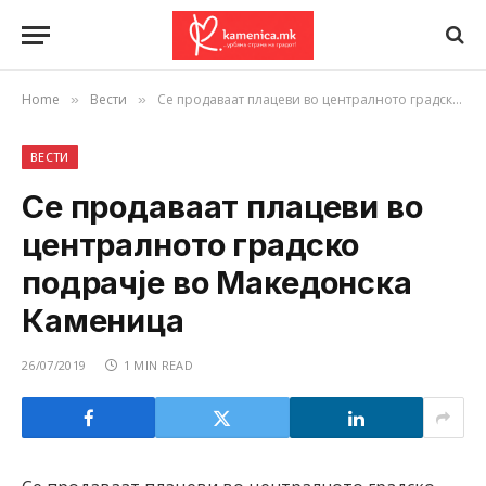
Home
Вести
Се продаваат плацеви во централното градско подрачје во Македонска Каменица
»
»
ВЕСТИ
Се продаваат плацеви во
централното градско
подрачје во Македонска
Каменица
26/07/2019
1 MIN READ