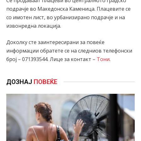
Се продаваат плацеви во централното градско
подрачје во Македонска Каменица. Плацевите се
со имотен лист, во урбанизирано подрачје и на
извонредна локација.
Доколку сте заинтересирани за повеќе
информации обратете се на следниов телефонски
број – 071393544. Лице за контакт –
Тони
.
ДОЗНАЈ
ПОВЕЌЕ