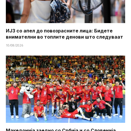
ИЈЗ со апел до повозрасните лица: Бидете
внимателни во топлите денови што следуваат
10/08/2026
Македонија заедно со Србија и со Словенија