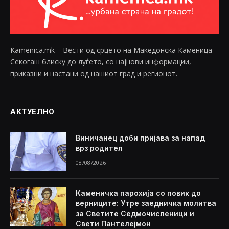
Kamenica.mk – Вести од срцето на Македонска Каменица
Секогаш блиску до луѓето, со најнови информации,
приказни и настани од нашиот град и регионот.
АКТУЕЛНО
Виничанец доби пријава за напад
врз родител
08/08/2026
Каменичка парохија со повик до
верниците: Утре заедничка молитва
за Светите Седмочисленици и
Свети Пантелејмон