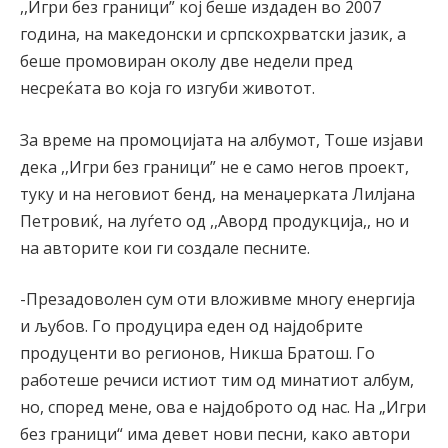
,,Игри без граници” кој беше издаден во 2007
година, на македонски и српскохрватски јазик, а
беше промовиран околу две недели пред
несреќата во која го изгуби животот.
За време на промоцијата на албумот, Тоше изјави
дека ,,Игри без граници” не е само негов проект,
туку и на неговиот бенд, на менаџерката Лилјана
Петровиќ, на луѓето од ,,Аворд продукција,, но и
на авторите кои ги создале песните.
-Презадоволен сум оти вложивме многу енергија
и љубов. Го продуцира еден од најдобрите
продуценти во регионов, Никша Братош. Го
работеше речиси истиот тим од минатиот албум,
но, според мене, ова е најдоброто од нас. На „Игри
без граници“ има девет нови песни, како автори