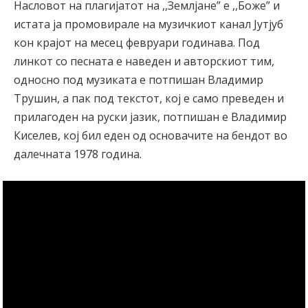
Насловот на плагијатот на ,,Землјане” е ,,Боже” и
истата ја промовирале на музичкиот канал Јутјуб
кон крајот на месец февруари годинава. Под
линкот со песната е наведен и авторскиот тим,
односно под музиката е потпишан Владимир
Трушин, а пак под текстот, кој е само преведен и
прилагоден на руски јазик, потпишан е Владимир
Киселев, кој бил еден од основачите на бендот во
далечната 1978 година.