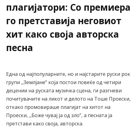
плагијатори: Со премиера
го претставија неговиот
хит како своја авторска
песна
Една од најпопуларните, но и најстарите руски рок
групи ,,Землјане” која постои повеќе од четири
децении на руската музичка сцена, ги разгневи
почитувачите на ликот и делото на Тоше Проески,
откако промовираше плагијат на хитот на
Проески, ,,Боже чувај ја од зло”, а песната ја
претстави како своја, авторска.