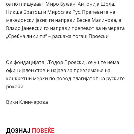
се потпишуваат Миро Буљан, Антонија Шола,
Никша Братош и Мирослав Рус. Препевите на
македонски јазик ги направи Весна Малинова, а
Владо Јаневски го направи препевот за нумерата
„Среќна ли си ти“ – раскажа тогаш Проески.
Од фондацијата ,,Тодор Проески,, се уште нема
официјален став и најава за превземање на
конкретни мерки по повод плагијатот на руските
рокери.
Вики Клинчарова
ДОЗНАЈ
ПОВЕЌЕ