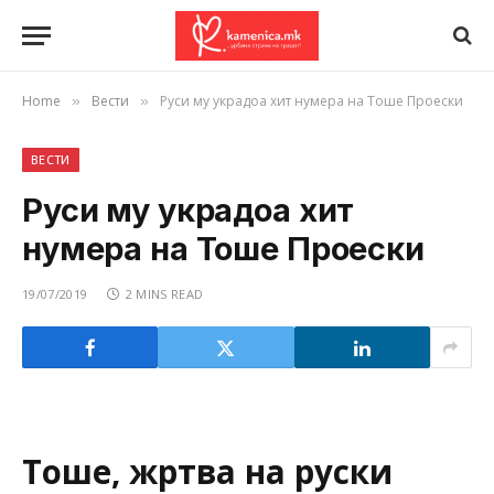
Home
Вести
Руси му украдоа хит нумера на Тоше Проески
»
»
ВЕСТИ
Руси му украдоа хит
нумера на Тоше Проески
19/07/2019
2 MINS READ
Тоше, жртва на руски