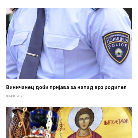
Виничанец доби пријава за напад врз родител
08/08/2026