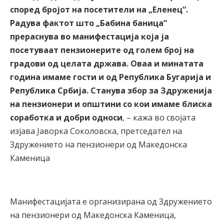
според бројот на посетители на „Еленец“.
Радува фактот што „Бабина баница“
прераснува во манифестација која ја
посетуваат пензионерите од голем број на
градови од целата држава. Оваа и минатата
година имаме гости и од Република Бугарија и
Република Србија. Станува збор за Здруженија
на пензионери и општини со кои имаме блиска
соработка и добри односи
, – кажа во својата
изјава Јаворка Соколовска, претседател на
Здружението на пензионери од Македонска
Каменица
Манифестацијата е организирана од Здружението
на пензионери од Македонска Каменица,