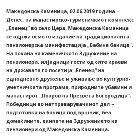
Македонска Каменица, 02.06.2019 година –
Денес, на манастирско-туристичкиот комплекс
„Еленец“ во село Цера, Македонска Каменица
се одржа осмото издание на традиционалнта
пензионерска манифестација „Бабина баница“.
На покана на каменичкото Здружение на
пензионери, илјадници гости од сите краеви
на државата го посетија „Еленец“ на
еднодневно дружење и уживање во културно-
уметничката програма, природните убавини и
манастирот „Покров на Пресвета Богородица“.
Победници во натпреварувачкиот дел –
подготовка на баница под вршник, беа
домаќините, екипата на Здружението на
пензионери од Македонска Каменица.