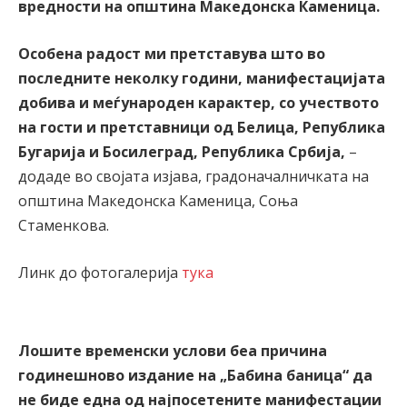
вредности на општина Македонска Каменица.
Особена радост ми претставува што во
последните неколку години, манифестацијата
добива и меѓународен карактер, со учеството
на гости и претставници од Белица, Република
Бугарија и Босилеград, Република Србија,
–
додаде во својата изјава, градоначалничката на
општина Македонска Каменица, Соња
Стаменкова.
Линк до фотогалерија
тука
Лошите временски услови беа причина
годинешново издание на „Бабина баница“ да
не биде една од најпосетените манифестации