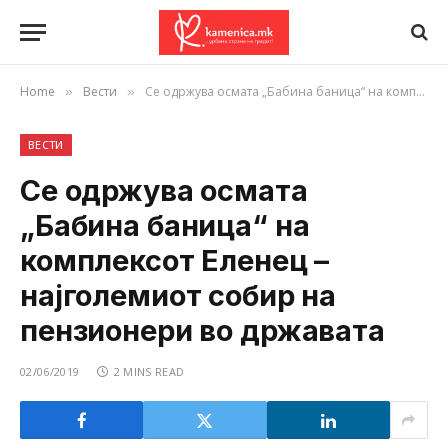
Home
Вести
Се одржува осмата „Бабина баница“ на комплексот Еленец – најголемиот собир на пензионери во државата
»
»
ВЕСТИ
Се одржува осмата
„Бабина баница“ на
комплексот Еленец –
најголемиот собир на
пензионери во државата
02/06/2019
2 MINS READ