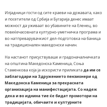
Илјадници гости од сите краеви на државата, како
и посетители од Србија и Бугарија денес имаат
можност да уживаат во убавините на Еленец, во
повеќечасовната културно-уметничка програма и
во натпреварувачкиот дел-подготовка на баница
на традиционален македонски начин.
На настанот присуствуваше и градоначалничката
на општина Македонска Каменица, Соња
Стаменкова која ја искористи приликата
да им се
заблагодари на Здружението пензионери од
Македонска Каменица за прекрасната
организација на манифестацијата. Со надеж
дека и во иднина тие ќе бидат промотори на
традицијата, обичаите и културните