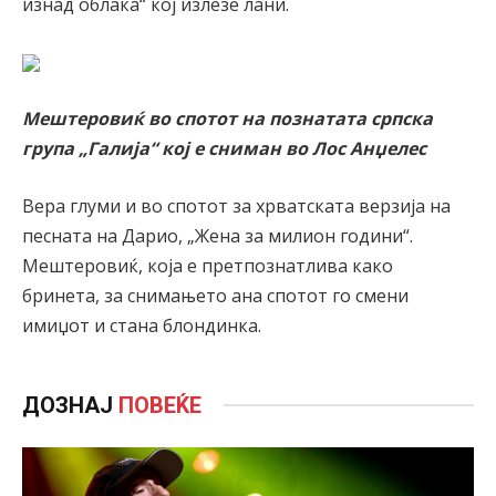
изнад облака“ кој излезе лани.
Мештеровиќ во спотот на познатата српска
група „Галија“ кој е сниман во Лос Анџелес
Вера глуми и во спотот за хрватската верзија на
песната на Дарио, „Жена за милион години“.
Мештеровиќ, која е претпознатлива како
бринета, за снимањето ана спотот го смени
имиџот и стана блондинка.
ДОЗНАЈ
ПОВЕЌЕ