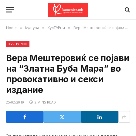
Home
Култура
КулТУРни
Вера Мештеровиќ се појави на “Златна Буба Мара” во провокативно и секси издание
»
»
»
КУЛТУРНИ
Вера Мештеровиќ се појави
на “Златна Буба Мара” во
провокативно и секси
издание
25/02/2019
2 MINS READ