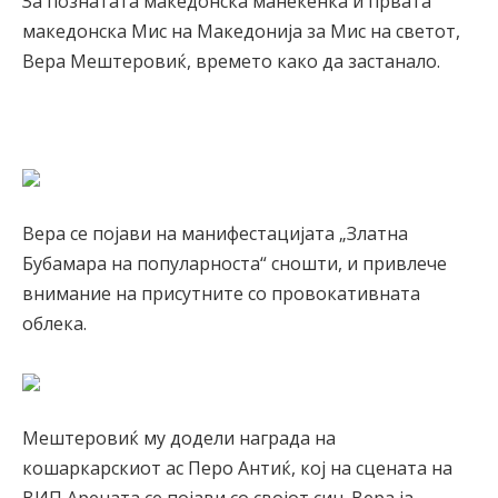
За познатата македонска манекенка и првата
македонска Мис на Македонија за Мис на светот,
Вера Мештеровиќ, времето како да застанало.
Вера се појави на манифестацијата „Златна
Бубамара на популарноста“ сношти, и привлече
внимание на присутните со провокативната
облека.
Мештеровиќ му додели награда на
кошаркарскиот ас Перо Антиќ, кој на сцената на