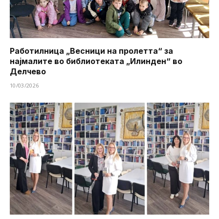
Работилница „Весници на пролетта“ за
најмалите во библиотеката „Илинден“ во
Делчево
10/03/2026