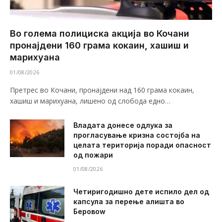
Во голема полициска акција во Кочани
пронајдени 160 грама кокаин, хашиш и
марихуана
01/08/2026
Претрес во Кочани, пронајдени над 160 грама кокаин,
хашиш и марихуана, лишено од слобода едно…
Владата донесе одлука за
прогласување кризна состојба на
целата територија поради опасност
од пожари
01/08/2026
Четиригодишно дете испило дел од
капсула за перење алишта во
Беровоw