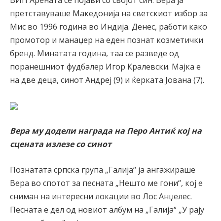
ВИП Арената се појави со својот син. Вера ја
претставуваше Македонија на светскиот избор за
Мис во 1996 година во Индија. Денес, работи како
промотор и манаџер на еден познат козметички
бренд. Минатата година, таа се разведе од
поранешниот фудбалер Игор Кралевски. Мајка е
на две деца, синот Андреј (9) и ќерката Јована (7).
Вера му додели награда на Перо Антиќ кој на
сцената излезе со синот
Познатата српска група „Галија“ ја ангажираше
Вера во спотот за песната „Нешто ме гони“, кој е
сниман на интересни локации во Лос Анџелес.
Песната е дел од новиот албум на „Галија“ „У рају