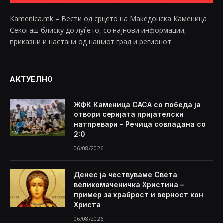
Kamenica.mk – Вести од срцето на Македонска Каменица
Секогаш блиску до луѓето, со најнови информации,
приказни и настани од нашиот град и регионот.
АКТУЕЛНО
ЖФК Каменица САСА со победа ја
отвори серијата пријателски
натпревари – Речица совладана со
2:0
06/08/2026
Денес ја чествуваме Света
великомаченичка Христина –
пример за храброст и верност кон
Христа
06/08/2026