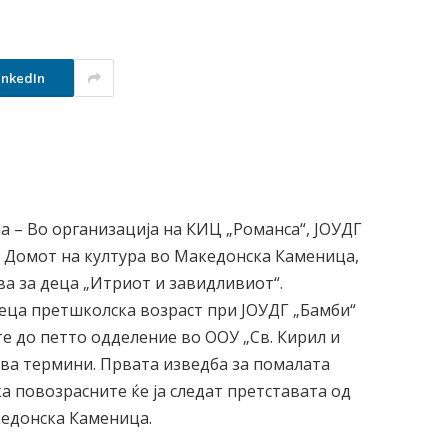
inkedIn
а – Во организација на КИЦ „Романса“, ЈОУДГ
во Домот на култура во Македонска Каменица,
ва за деца „Итриот и завидливиот“.
деца претшколска возраст при ЈОУДГ „Бамби“
е до петто одделение во ООУ „Св. Кирил и
два термини. Првата изведба за помалата
ека повозрасните ќе ја следат претставата од
кедонска Каменица.