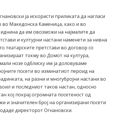
гнановски ја искористи приликата да нагласи
 во Македонска Каменица, како и во
о иднина да им овозможи на најмалите да
етстави и културни настани наменети за нивна
што театарските претстави во договор со
ганизираат токму во Домот на култура,
јмали нозе одблиску им ја доловуваме
бројните посети во изминатиот пероид на
адинката, на разни и многубројни настани во
двоил и последниот таков настан, односно
ан кој покрај огромната посетеност од
жи и значителен број на организирани посети
 додаде директорот Огнановски.