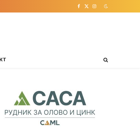
Facebook
X
Instagram
(Twitter)
КТ