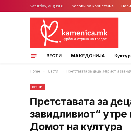
Saturday, August 8
Услови за користење
Поли
ВЕСТИ
МАКЕДОНИЈА
Култур
Home
Вести
Претставата за деца „Итриот и завид
»
»
ВЕСТИ
Претставата за дец
завидливиот“ утре 
Домот на култура