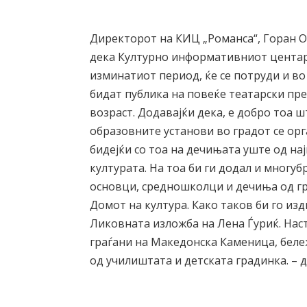
Директорот на КИЦ „Романса“, Горан О
дека Културно информативниот центар
изминатиот период, ќе се потруди и в
бидат публика на повеќе театарски пр
возраст. Додавајќи дека, е добро тоа 
образовните установи во градот се ор
бидејќи со тоа на дечињата уште од на
културата. На тоа би ги додал и многу
основци, средношколци и дечиња од гр
Домот на култура. Како таков би го из
Ликовната изложба на Лена Ѓуриќ. Наст
граѓани на Македонска Каменица, беле
од училиштата и детската градинка. –