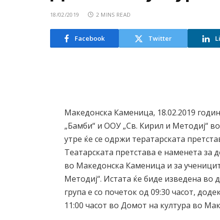
18/02/2019
2 MINS READ
Facebook
Twitter
L
Македонска Каменица, 18.02.2019 годин
„Бамби“ и ООУ „Св. Кирил и Методиј“ 
утре ќе се одржи тератарската претста
Театарската претстава е наменета за 
во Македонска Каменица и за ученицит
Методиј“. Истата ќе биде изведена во 
група е со почеток од 09:30 часот, дод
11:00 часот во Домот на култура во Ма