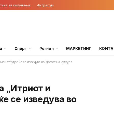
тика за колачиња
Импресум
а
Спорт
Регион
МАРКЕТИНГ
КОНТА
ливиот“ утре ќе се изведува во Домот на култура
а „Итриот и
ќе се изведува во