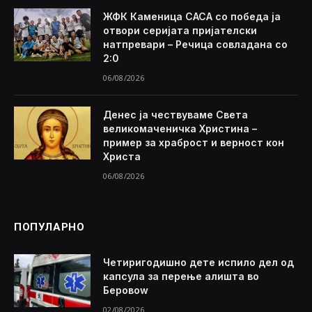
ЖФК Каменица САСА со победа ја
отвори серијата пријателски
натпревари – Речица совладана со
2:0
06/08/2026
Денес ја чествуваме Света
великомаченичка Христина –
пример за храброст и верност кон
Христа
06/08/2026
ПОПУЛАРНО
Четиригодишно дете испило дел од
капсула за перење алишта во
Беровоw
02/08/2026