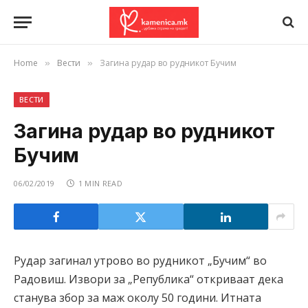
Home
Вести
Загина рудар во рудникот Бучим
»
»
ВЕСТИ
Загина рудар во рудникот
Бучим
06/02/2019
1 MIN READ
Рудар загинал утрово во рудникот „Бучим“ во
Радовиш. Извори за „Република“ откриваат дека
станува збор за маж околу 50 години. Итната