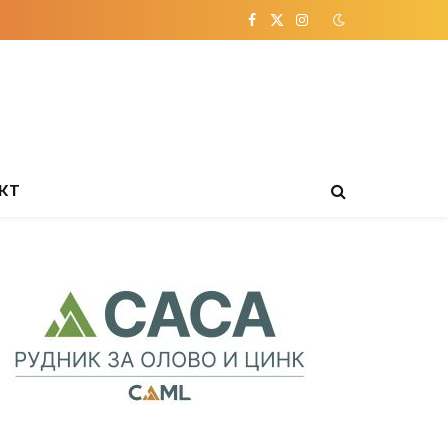
Facebook
X
Instagram
(Twitter)
КТ