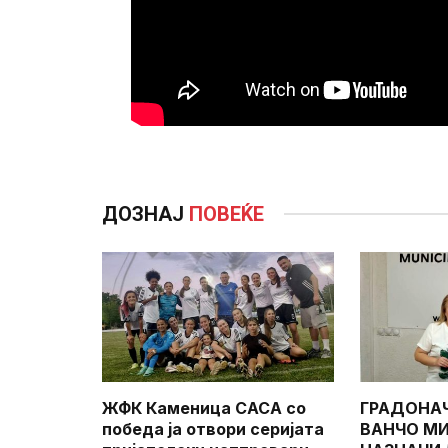
ДОЗНАЈ
ПОВЕЌЕ
ЖФК Каменица САСА со
ГРАДОНА
победа ја отвори серијата
ВАНЧО МИ