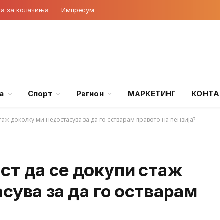
ка за колачиња
Импресум
а
Спорт
Регион
МАРКЕТИНГ
КОНТА
таж доколку ми недостасува за да го остварам правото на пензија?
ст да се докупи стаж
сува за да го остварам