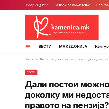
Friday, August 7
Услови за користење
Полити
ВЕСТИ
МАКЕДОНИЈА
Култур
Home
Вести
Дали постои можност да се докупи с
»
»
ВЕСТИ
Дали постои можно
доколку ми недоста
правото на пензија?