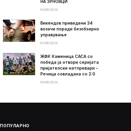
НА ЗРНОВЦИ
05/08/2026
Викендов приведени 34
возачи поради безобѕирно
управување
03/08/2026
ЖФК Каменица САСА со
победа ја отвори серијата
пријателски натпревари –
Речица совладана со 2:0
06/08/2026
ПОПУЛАРНО