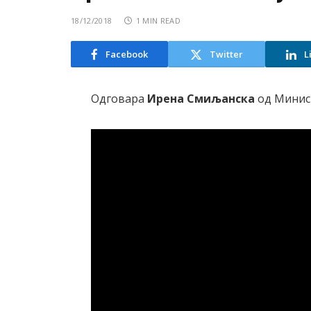
18/12/2018
1 MIN READ
Facebook
Twitter
L
Одговара
Ирена Смиљанска
од Минист