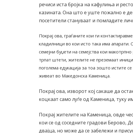
речиси иста бројка на кафулиња и ресто
казината. Она што е уште пожално е де
посетители стануваат и помладите лич
Покрај ова, граѓаните кои ги контактиравме
кладилници во кои исто така има апарати.
семејни буџети на семејства кои макотрпно 
трпат штети, жителите не преземаат иници
поголема едукација за тоа зошто истите се
живеат во Македонска Каменица.
Покрај ова, изворот кој сакаше да оста
коцкаат само луѓе од Каменица, туку и
Покрај жителите на Каменица, овде чест
кои се од соседните градови Берово, Д
двајца, но може да се забележи и прис