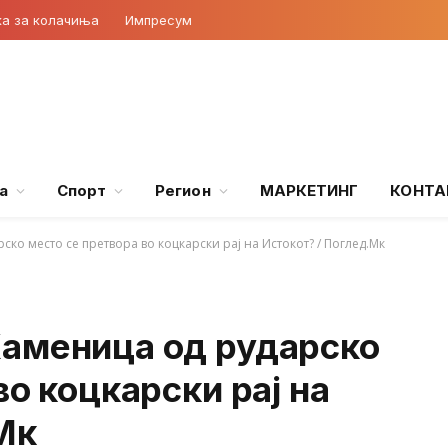
ка за колачиња
Импресум
а
Спорт
Регион
МАРКЕТИНГ
КОНТА
ко место се претвора во коцкарски рај на Истокот? / Поглед.Мк
аменица од рударско
во коцкарски рај на
Мк