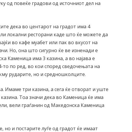
ку од повеќе градови од источниот дел на
жите дека во центарот на градот има 4
или локални ресторани каде што ќе можете да
јќи во кафе муабет или пак во вкусот на
чи. Но, она што сигурно ќе ве изненади е
ка Каменица има 3 казина, а во најава е
4-то по ред, во кои според сведочењата на
окму рударите, но и средношколците.
а. Имаме три казина, а сега ќе отворат и уште
4 казина. Тоа значи дека во Каменица ќе има
тели, вели граѓанин од Македонска Каменица
, но и постарите луѓе од градот ќе имаат