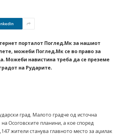
inkedIn
нтернет порталот Поглед.Мк за нашиот
лете, можеби Поглед.Мк се во право за
а. Можеби навистина треба да се преземе
градот на Рударите.
ударски град. Малото градче од источна
 на Осоговските планини, а кое според
,147 жители станува главното место за аџилак