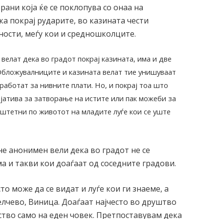
рани која ќе се поклопува со онаа на
ка покрај рударите, во казината чести
ности, меѓу кои и средношколците.
 велат дека во градот покрај казината, има и две
 Обложувалниците и казината велат тие унишуваат
работат за нивните плати. Но, и покрај тоа што
јатива за затворање на истите или пак можеби за
 штетни по животот на младите луѓе кои се уште
не анонимен вели дека во градот не се
ма и такви кои доаѓаат од соседните градови.
о може да се видат и луѓе кои ги знаеме, а
елчево, Виница. Доаѓаат најчесто во друштво
уство само на еден човек. Претпоставувам дека