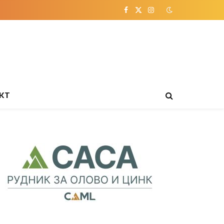
Facebook
X
Instagram
(Twitter)
КТ