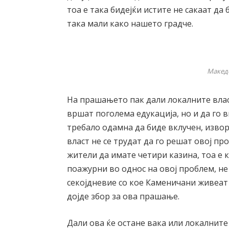
тоа е така бидејќи истите не сакаат да
така мали како нашето градче.
Макед
На прашањето пак дали локалните влас
вршат поголема едукација, но и да го 
требало одамна да биде вклучен, изворо
власт не се трудат да го решат овој пр
жители да имате четири казина, тоа е 
поажурни во однос на овој проблем, не
секојдневие со кое Каменичани живеат 
дојде збор за ова прашање.
Дали ова ќе остане вака или локалните 