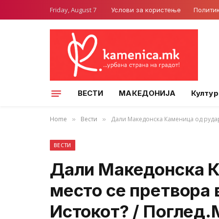
Friday, August 7
Услови за користење
Полити
ВЕСТИ
МАКЕДОНИЈА
Култур
Home
Вести
Дали Македонска Каменица од рударс
»
»
ВЕСТИ
Дали Македонска К
место се претвора 
Истокот? / Поглед.