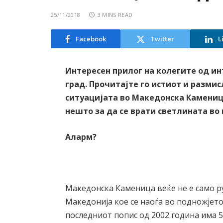
25/11/2018
3 MINS READ
Facebook
Twitter
L
Интересен прилог на колегите од и
град. Прочитајте го истиот и размис
ситуацијата во Македонска Камениц
нешто за да се врати светлината во 
Аларм?
Македонска Каменица веќе не е само р
Македонија кое се наоѓа во подножјето
последниот попис од 2002 година има 5