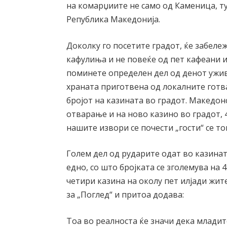
на комарџиите не само од Каменица, ту
Република Македонија.
Доколку го посетите градот, ќе забеле
кафулиња и не повеќе од пет кафеани 
поминете определен дел од денот ужива
храната приготвена од локалните готва
бројот на казината во градот. Македонс
отварање и на ново казино во градот, 
нашите извори се почести „гости“ се т
Голем дел од рударите одат во казинат
едно, со што бројката се зголемува на 
четири казина на околу пет илјади жи
за „Поглед“ и притоа додава:
Тоа во реалноста ќе значи дека младите