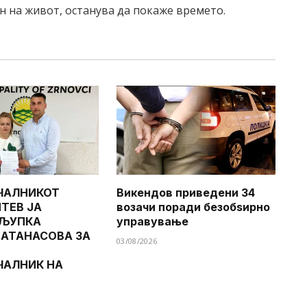
ин на живот, останува да покаже времето.
ЧАЛНИКОТ
Викендов приведени 34
ТЕВ ЈА
возачи поради безобѕирно
 ЉУПКА
управување
 АТАНАСОВА ЗА
03/08/2026
ЧАЛНИК НА