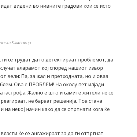
 бидат видени во нивните градови кои се исто
онска Каменица
ти се трудат да го детектираат проблемот, да
вклучат аларамот кој според нашиот извор
т вели: Па, за жал и претходната, но и оваа
облем. Ова е ПРОБЛЕМ! На околу пет илјади
катастрофа. Жално е што и самите жители не се
 реагираат, не бараат решенија. Тоа стана
и на некој начин како да се отрпнати кога ќе
власти ќе се ангажираат за да ги оттргнат