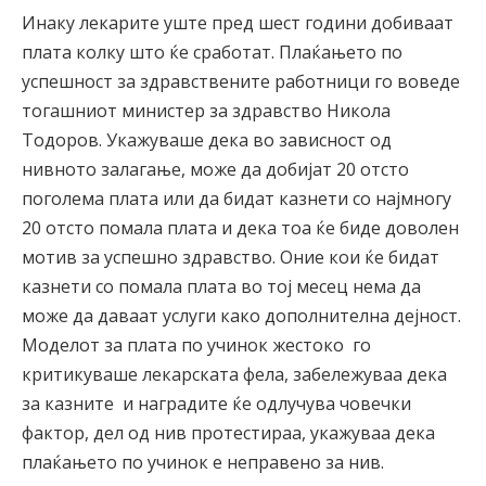
Инаку лекарите уште пред шест години добиваат
плата колку што ќе сработат. Плаќањето по
успешност за здравствените работници го воведе
тогашниот министер за здравство Никола
Тодоров. Укажуваше дека во зависност од
нивното залагање, може да добијат 20 отсто
поголема плата или да бидат казнети со најмногу
20 отсто помала плата и дека тоа ќе биде доволен
мотив за успешно здравство. Оние кои ќе бидат
казнети со помала плата во тој месец нема да
може да даваат услуги како дополнителна дејност.
Моделот за плата по учинок жестоко го
критикуваше лекарската фела, забележуваа дека
за казните и наградите ќе одлучува човечки
фактор, дел од нив протестираа, укажуваа дека
плаќањето по учинок е неправено за нив.