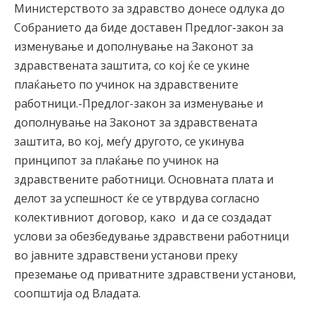
Министерството за здравство донесе одлука до
Собранието да биде доставен Предлог-закон за
изменување и дополнување на Законот за
здравствената заштита, со кој ќе се укине
плаќањето по учинок на здравствените
работници.-Предлог-закон за изменување и
дополнување на Законот за здравствената
заштита, во кој, меѓу другото, се укинува
принципот за плаќање по учинок на
здравствените работници. Основната плата и
делот за успешност ќе се утврдува согласно
колективниот договор, како и да се создадат
услови за обезбедување здравствени работници
во јавните здравствени установи преку
преземање од приватните здравствени установи,
соопштија од Владата.