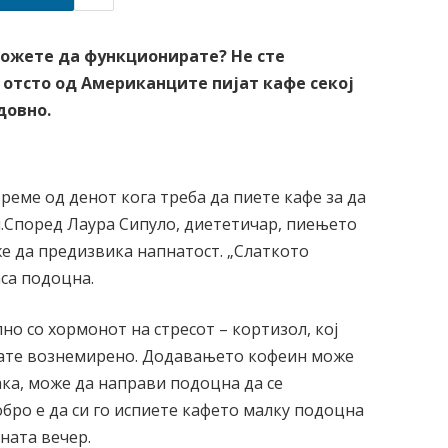
можете да функционирате? Не сте
5 отсто од Американците пијат кафе секој
едовно.
реме од денот кога треба да пиете кафе за да
и.Според Лаура Сипуло, диететичар, пиењето
е да предизвика напнатост. „Слаткото
аса подоцна.
лно со хормонот на стресот – кортизол, кој
увате вознемирено. Додавањето кофеин може
така, може да направи подоцна да се
бро е да си го испиете кафето малку подоцна
ната вечер.