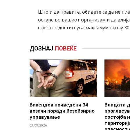
Што и да правите, обидете се да не пи
остане во вашиот организам и да влија
ефектот достигнува максимум околу 30 
ДОЗНАЈ
ПОВЕЌЕ
Викендов приведени 34
Владата д
возачи поради безобѕирно
прогласув
управување
состојба 
териториј
03/08/2026
опасност 