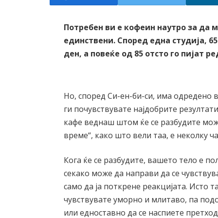
Потребен ви е кофеин наутро за да 
единствени. Според една студија, 6
ден, а повеќе од 85 отсто го пијат р
Но, според Си-ен-би-си, има одредено в
ги почувствувате најдобрите резултат
кафе веднаш штом ќе се разбудите мож
време“, како што вели таа, е неколку ч
Кога ќе се разбудите, вашето тело е по
секако може да направи да се чувств
само да ја поткрене реакцијата. Исто 
чувствувате уморно и млитаво, па подо
или едноставно да се наспиете претход