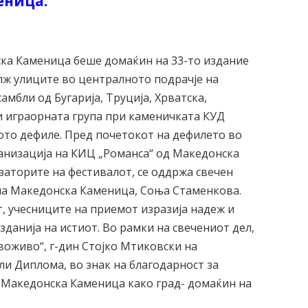
еница.
ска Каменица беше домаќин на 33-то издание
ж улиците во централното подрачје на
амбли од Бугарија, Труција, Хрватска,
 и играорната група при каменичката КУД
ото дефиле. Пред почетокот на дефилето во
ганизација на КИЦ „Романса“ од Македонска
заторите на фестивалот, се оддржа свечен
на Македонска Каменица, Соња Стаменкова.
т, учесниците на приемот изразија надеж и
зданија на истиот. Во рамки на свечениот дел,
оживо“, г-дин Стојко Мтиковски на
и Диплома, во знак на благодарност за
а Македонска Каменица како град- домаќин на