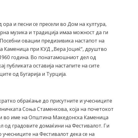
ора и песни се пресели во Дом на култура,
рна музика и традиција имаа можност да ги
. Посебни овации предизивика настапот на
а Каменица при КУД „Вера Јоциќ“, друштво
 1960 година. Во понатамошниот дел од
ај публиката оставија настапите на сите
ите од Бугарија и Турција.
 кратко обраќање до присутните и учесниците
лничката Соња Стаменкова, која на почетокот
о и во име на Општина Македонска Каменица
ел од градовите домаќини на Фестивалот. Ги
 учесниците на Фестивалот дека се на