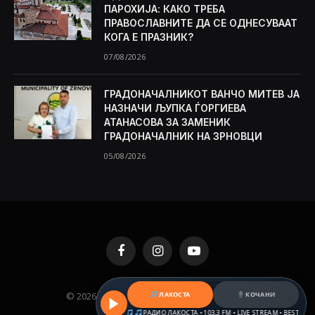
ПАРОХИЈА: КАКО ТРЕБА
ПРАВОСЛАВНИТЕ ДА СЕ ОДНЕСУВААТ
КОГА Е ПРАЗНИК?
07/08/2026
ГРАДОНАЧАЛНИКОТ ВАНЧО МИТЕВ ЈА
НАЗНАЧИ ЉУПКА ЃОРГИЕВА
АТАНАСОВА ЗА ЗАМЕНИК
ГРАДОНАЧАЛНИК НА ЗРНОВЦИ
05/08/2026
Facebook
Instagram
YouTube
ЛАКОСТА
КОЧАНИ
© 2026 KAMENICA.MK. Designed by
MKNET
.
REAM • BEST HITS & BALKAN BEATS
РАДИО ЛАКОСТА • 103,3 FM • LIVE STREAM • BEST HITS & 