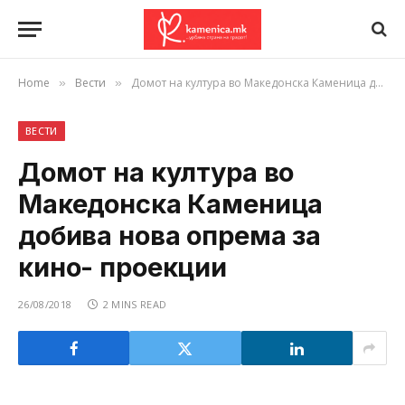
Home
Вести
Домот на култура во Македонска Каменица добива нова опрема за кино- проекции
»
»
ВЕСТИ
Домот на култура во
Македонска Каменица
добива нова опрема за
кино- проекции
26/08/2018
2 MINS READ