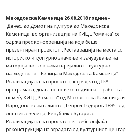
Македонска Каменица 26.08.2018 година –
Денес, во Домот на култура во Македонска
Каменица, во организација на КИЦ „Романса“ се
одржа прес конференција на која беше
презентиран проектот „Реставрација на места со
историско и културно значење и зачувување на
материјалното и нематеријалното културно
наследство во Белица и Македонска Каменица“.
Реализацијата на проектот, кој е дел од IPA
програмата, доаѓа по повеќе годишна соработка
помеѓу КИЦ „Романса“ од Македонска Каменица и
Народоното читалиште „Гепрги Тодоров 1885“ од
општина Белица, Република Бугарија.
Реализацијата на проектот во себе опфаќа
реконструкција на зградата од Културниот центар