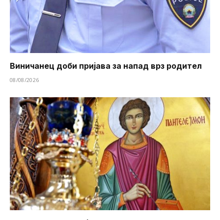
Виничанец доби пријава за напад врз родител
08/08/2026