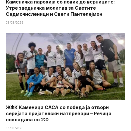
Каменичка парохија со повик до верниците:
Утре заедничка молитва за Светите
Седмочисленици и Свети Пантелејмон
08/08/2026
ЖФК Каменица САСА со победа ја отвори
серијата пријателски натпревари – Речица
совладана со 2:0
06/08/2026