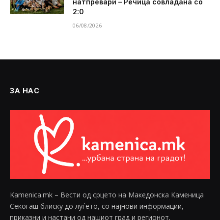
натпревари – Речица совладана со
2:0
06/08/2026
ЗА НАС
Kamenica.mk – Вести од срцето на Македонска Каменица
Секогаш блиску до луѓето, со најнови информации,
приказни и настани од нашиот град и регионот.